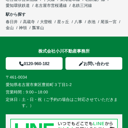
愛知環状鉄道
名古屋市営桜通線
名鉄三河線
駅から探す
春日井
高蔵寺
大曽根
星ヶ丘
八事
赤池
尾張一宮
金山
神領
瓢箪山
株式会社小川不動産事務所
0120-960-182
お問い合わせ
〒461-0034
愛知県名古屋市東区豊前町３丁目1-2
営業時間：
9:00～18:00
定休日：
土・日・祝（ご予約の場合はご対応させていただきま
す。）