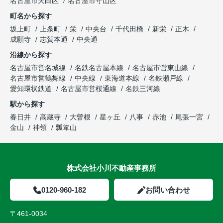
名古屋市天白区
名古屋市守山区
町名から探す
坂上町
上条町
栄
中央台
千代田橋
新栄
正木
成願寺
志賀本通
中央通
沿線から探す
名古屋市営名城線
名鉄名古屋本線
名古屋市営東山線
名古屋市営鶴舞線
中央線
東海道本線
名鉄瀬戸線
愛知環状鉄道
名古屋市営桜通線
名鉄三河線
駅から探す
春日井
高蔵寺
大曽根
星ヶ丘
八事
赤池
尾張一宮
金山
神領
瓢箪山
株式会社小川不動産事務所
0120-960-182
お問い合わせ
〒461-0034