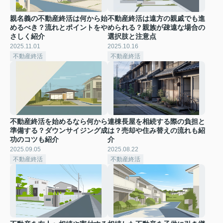
親名義の不動産終活は何から始
不動産終活は遠方の親戚でも進
めるべき？流れとポイントをや
められる？親族が疎遠な場合の
さしく紹介
選択肢と注意点
2025.11.01
2025.10.16
不動産終活
不動産終活
不動産終活を始めるなら何から
連棟長屋を相続する際の負担と
準備する？ダウンサイジング成
は？売却や住み替えの流れも紹
功のコツも紹介
介
2025.09.05
2025.08.22
不動産終活
不動産終活