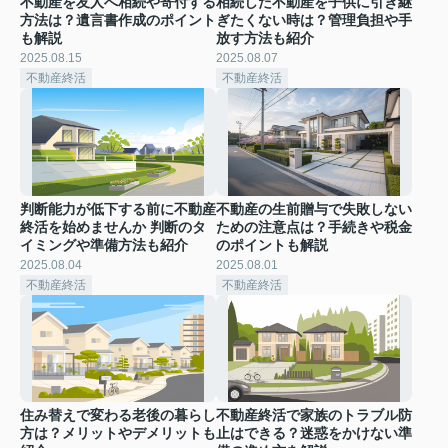
不動産を友人へ相続や寄付する
相続した不動産を子供に引き継
方法は？遺言書作成のポイント
ぎたくない時は？管理負担や手
も解説
放す方法も紹介
2025.08.15
2025.08.07
不動産終活
不動産終活
判断能力が低下する前に不動産
不動産の生前贈与で失敗しない
終活を始めませんか 判断のタ
ための注意点は？手続きや税金
イミングや準備方法も紹介
のポイントも解説
2025.08.04
2025.08.01
不動産終活
不動産終活
住み替えで変わる老後の暮らし
不動産終活で家族のトラブル防
方は？メリットやデメリットも
止はできる？迷惑をかけない準