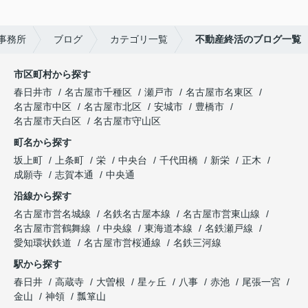
事務所
ブログ
カテゴリ一覧
不動産終活のブログ一覧
市区町村から探す
春日井市
名古屋市千種区
瀬戸市
名古屋市名東区
名古屋市中区
名古屋市北区
安城市
豊橋市
名古屋市天白区
名古屋市守山区
町名から探す
坂上町
上条町
栄
中央台
千代田橋
新栄
正木
成願寺
志賀本通
中央通
沿線から探す
名古屋市営名城線
名鉄名古屋本線
名古屋市営東山線
名古屋市営鶴舞線
中央線
東海道本線
名鉄瀬戸線
愛知環状鉄道
名古屋市営桜通線
名鉄三河線
駅から探す
春日井
高蔵寺
大曽根
星ヶ丘
八事
赤池
尾張一宮
金山
神領
瓢箪山