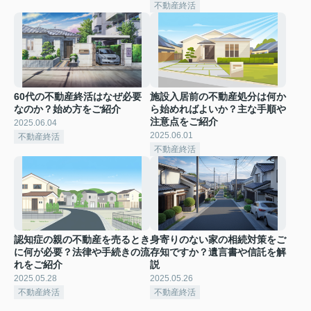
不動産終活
60代の不動産終活はなぜ必要
施設入居前の不動産処分は何か
なのか？始め方をご紹介
ら始めればよいか？主な手順や
注意点をご紹介
2025.06.04
2025.06.01
不動産終活
不動産終活
認知症の親の不動産を売るとき
身寄りのない家の相続対策をご
に何が必要？法律や手続きの流
存知ですか？遺言書や信託を解
れをご紹介
説
2025.05.28
2025.05.26
不動産終活
不動産終活