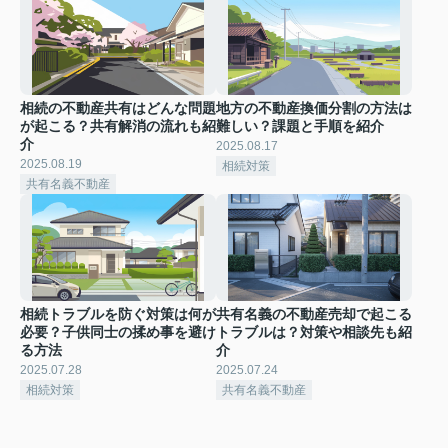
相続の不動産共有はどんな問題
地方の不動産換価分割の方法は
が起こる？共有解消の流れも紹
難しい？課題と手順を紹介
介
2025.08.17
2025.08.19
相続対策
共有名義不動産
相続トラブルを防ぐ対策は何が
共有名義の不動産売却で起こる
必要？子供同士の揉め事を避け
トラブルは？対策や相談先も紹
る方法
介
2025.07.28
2025.07.24
相続対策
共有名義不動産