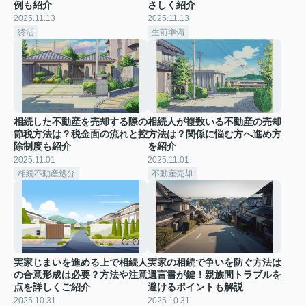
例も紹介
さしく紹介
2025.11.13
2025.11.13
終活
生前準備
相続した不動産を売却する際の
相続人が複数いる不動産の売却
節税方法は？税金面の流れと控
方法は？関係に悩む方へ進め方
除制度も紹介
を紹介
2025.11.01
2025.11.01
相続不動産処分
不動産売却
実家じまいを進める上で相続人
実家の相続で争いを防ぐ方法は
の合意形成は必要？方法や注意
遺言書が鍵！親族間トラブルを
点を詳しくご紹介
避けるポイントも解説
2025.10.31
2025.10.31