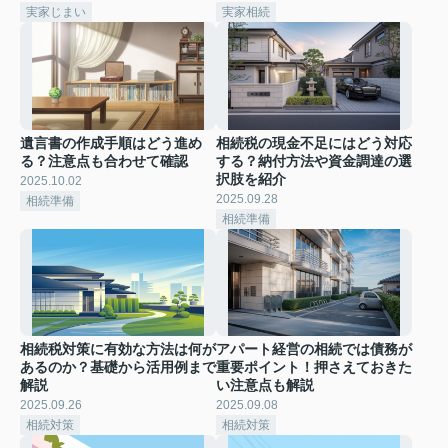
実家じまい
実家相続
遺言書の作成手順はどう進め
相続税の現金不足にはどう対応
る？注意点も合わせて確認
する？納付方法や資金調達の選
択肢を紹介
2025.10.02
2025.09.28
相続準備
相続準備
相続税対策に有効な方法は何が
アパート経営の相続では債務が
あるのか？基礎から活用例まで
重要ポイント！押さえておきた
解説
い注意点も解説
2025.09.26
2025.09.08
相続対策
相続対策