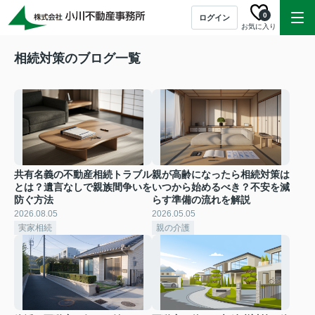
0
ログイン
お気に入り
相続対策のブログ一覧
共有名義の不動産相続トラブル
親が高齢になったら相続対策は
とは？遺言なしで親族間争いを
いつから始めるべき？不安を減
防ぐ方法
らす準備の流れを解説
2026.08.05
2026.05.05
実家相続
親の介護