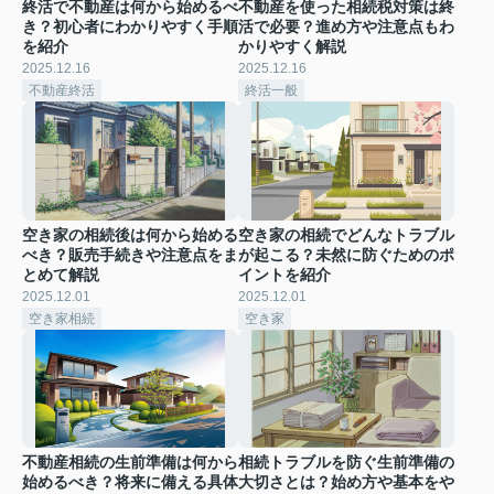
終活で不動産は何から始めるべ
不動産を使った相続税対策は終
き？初心者にわかりやすく手順
活で必要？進め方や注意点もわ
を紹介
かりやすく解説
2025.12.16
2025.12.16
不動産終活
終活一般
空き家の相続後は何から始める
空き家の相続でどんなトラブル
べき？販売手続きや注意点をま
が起こる？未然に防ぐためのポ
とめて解説
イントを紹介
2025.12.01
2025.12.01
空き家相続
空き家
不動産相続の生前準備は何から
相続トラブルを防ぐ生前準備の
始めるべき？将来に備える具体
大切さとは？始め方や基本をや