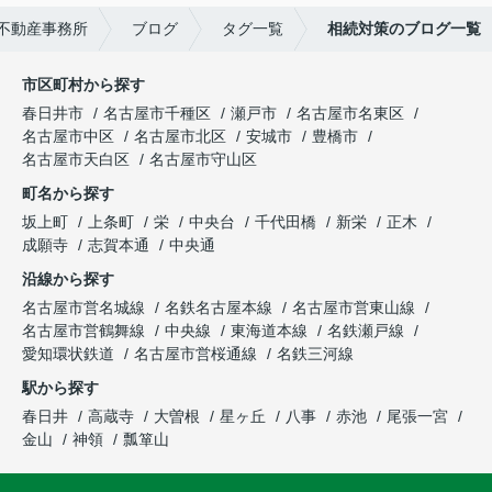
不動産事務所
ブログ
タグ一覧
相続対策のブログ一覧
市区町村から探す
春日井市
名古屋市千種区
瀬戸市
名古屋市名東区
名古屋市中区
名古屋市北区
安城市
豊橋市
名古屋市天白区
名古屋市守山区
町名から探す
坂上町
上条町
栄
中央台
千代田橋
新栄
正木
成願寺
志賀本通
中央通
沿線から探す
名古屋市営名城線
名鉄名古屋本線
名古屋市営東山線
名古屋市営鶴舞線
中央線
東海道本線
名鉄瀬戸線
愛知環状鉄道
名古屋市営桜通線
名鉄三河線
駅から探す
春日井
高蔵寺
大曽根
星ヶ丘
八事
赤池
尾張一宮
金山
神領
瓢箪山