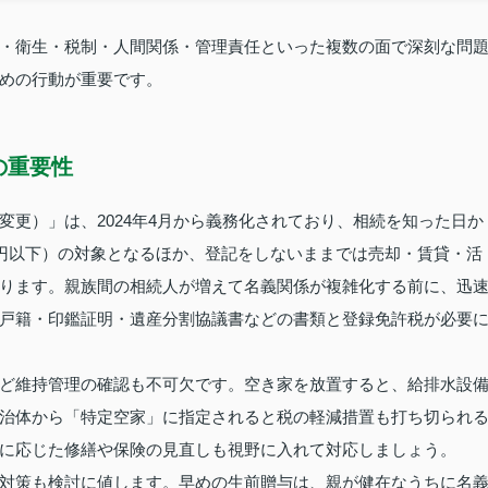
・衛生・税制・人間関係・管理責任といった複数の面で深刻な問
めの行動が重要です。
の重要性
更）」は、2024年4月から義務化されており、相続を知った日か
万円以下）の対象となるほか、登記をしないままでは売却・賃貸・活
ります。親族間の相続人が増えて名義関係が複雑化する前に、迅
戸籍・印鑑証明・遺産分割協議書などの書類と登録免許税が必要
ど維持管理の確認も不可欠です。空き家を放置すると、給排水設
治体から「特定空家」に指定されると税の軽減措置も打ち切られ
に応じた修繕や保険の見直しも視野に入れて対応しましょう。
対策も検討に値します。早めの生前贈与は、親が健在なうちに名