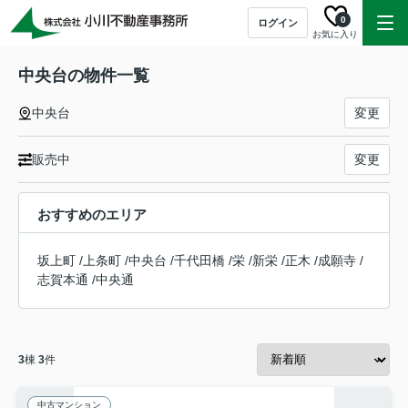
0
ログイン
お気に入り
中央台の物件一覧
中央台
変更
販売中
変更
おすすめのエリア
坂上町
/
上条町
/
中央台
/
千代田橋
/
栄
/
新栄
/
正木
/
成願寺
/
志賀本通
/
中央通
3
棟
3
件
中古マンション