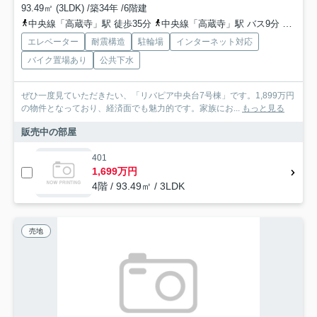
93.49㎡ (3LDK) /築34年 /6階建
中央線「高蔵寺」駅 徒歩35分
中央線「高蔵寺」駅 バス9分 名鉄バス「中央台（愛知県）」 停歩2分
エレベーター
耐震構造
駐輪場
インターネット対応
バイク置場あり
公共下水
ぜひ一度見ていただきたい、「リバピア中央台7号棟」です。1,899万円
の物件となっており、経済面でも魅力的です。家族にお...
もっと見る
販売中の部屋
401
1,699万円
4階 / 93.49㎡ / 3LDK
売地