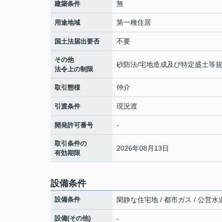
無
建築条件
第一種住居
用途地域
不要
国土法届出要否
その他
砂防法/宅地造成及び特定盛土等規
法令上の制限
仲介
取引態様
現況渡
引渡条件
-
開発許可番号
取引条件の
2026年08月13日
有効期限
設備条件
設備条件
閑静な住宅地 / 都市ガス / 公営水道
設備(その他)
-