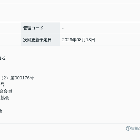
-
管理コード
2026年08月13日
次回更新予定日
-2
）第000176号
5号
会会員
証協会
会
情報