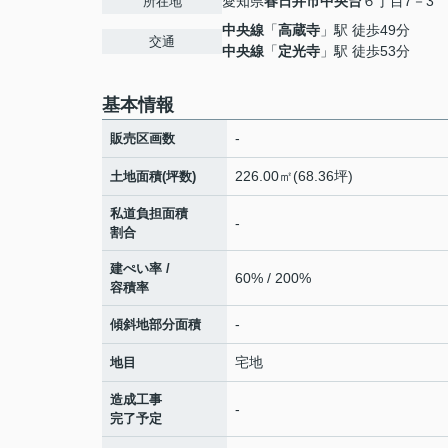
愛知県
春日井市
中央台
６丁目7－3
所在地
中央線
「
高蔵寺
」駅 徒歩49分
交通
中央線
「
定光寺
」駅 徒歩53分
基本情報
-
販売区画数
226.00㎡(68.36坪)
土地面積(坪数)
私道負担面積
-
割合
建ぺい率 /
60% / 200%
容積率
-
傾斜地部分面積
宅地
地目
造成工事
-
完了予定