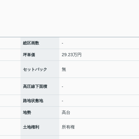
-
総区画数
29.23万円
坪単価
無
セットバック
-
高圧線下面積
-
路地状敷地
高台
地勢
所有権
土地権利