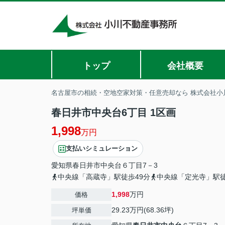
トップ
会社概要
名古屋市の相続・空地空家対策・任意売却なら 株式会社小
春日井市中央台6丁目 1区画
1,998
万円
支払いシミュレーション
愛知県
春日井市
中央台
６丁目7－3
中央線「高蔵寺」駅徒歩49分
中央線「定光寺」駅徒
1,998
万円
価格
29.23万円(68.36坪)
坪単価