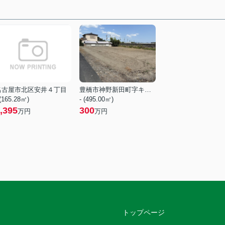
名古屋市北区安井４丁目
豊橋市神野新田町字キノ割
 (165.28㎡)
- (495.00㎡)
,395
300
万円
万円
トップページ