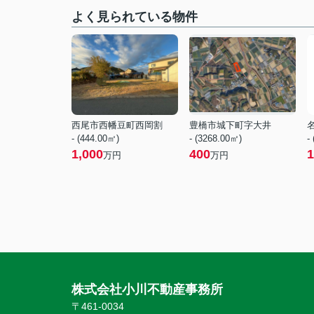
よく見られている物件
西尾市西幡豆町西岡割
豊橋市城下町字大井
- (444.00㎡)
- (3268.00㎡)
-
1,000
400
1
万円
万円
株式会社小川不動産事務所
〒461-0034