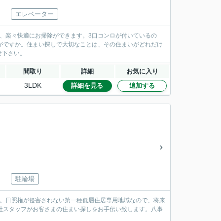
エレベーター
で、楽々快適にお掃除ができます。3口コンロが付いているの
かがですか。住まい探しで大切なことは、その住まいがどれだけ
せ下さい。
間取り
詳細
お気に入り
3LDK
詳細を見る
追加する
駐輪場
す。日照権が侵害されない第一種低層住居専用地域なので、将来
当社スタッフがお客さまの住まい探しをお手伝い致します。八事