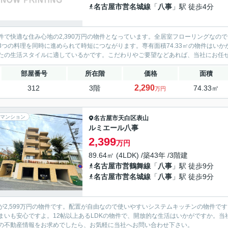
名古屋市営名城線
「
八事
」駅 徒歩4分
件で快適な住み心地の2,390万円の物件となっています。全居室フローリングなの
3つの料理を同時に進められて時短につながります。専有面積74.33㎡の物件はい
たの生活スタイルに適しているかです。こだわりやご要望などあれば、当社にお任
部屋番号
所在階
価格
面積
2,290
312
3階
74.33㎡
万円
マンション
名古屋市天白区
表山
ルミエール八事
2,399
万円
89.64㎡ (4LDK) /築43年 /3階建
名古屋市営鶴舞線
「
八事
」駅 徒歩9分
名古屋市営名城線
「
八事
」駅 徒歩9分
が2,599万円の物件です。配置が自由なので使いやすいシステムキッチンの物件で
まいも安心ですよ。12帖以上あるLDKの物件で、開放的な生活はいかがですか。
の不動産情報をお求めでしたら、お気軽に当社へお問い合わせ下さい。