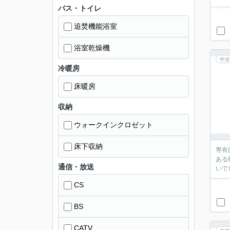
バス・トイレ
追焚機能浴室
浴室乾燥機
中古
冷暖房
床暖房
収納
ウォークインクロゼット
床下収納
専有
ある
通信・放送
いで
CS
BS
CATV