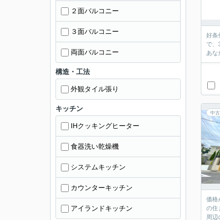
２面バルコニー
３面バルコニー
好条
で、
両面バルコニー
あな
構造・工法
外観タイル張り
キッチン
中古
IHクッキングヒーター
食器洗い乾燥機
システムキッチン
カウンターキッチン
価格
アイランドキッチン
の住
周辺