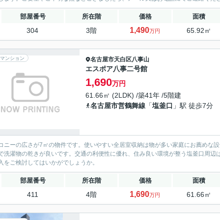
部屋番号
所在階
価格
面積
1,490
304
3階
65.92㎡
万円
マンション
名古屋市天白区
八事山
エスポア八事二号館
1,690
万円
61.66㎡ (2LDK) /築41年 /5階建
名古屋市営鶴舞線
「
塩釜口
」駅 徒歩7分
コニーの広さが7㎡の物件です。使いやすい全居室収納は物が多い家庭にお薦めな設
で洗濯物の乾きが良いです。交通の利便性に優れ、住み良い環境が整う塩釜口周辺
入をご検討してはいかがでしょうか。
部屋番号
所在階
価格
面積
1,690
411
4階
61.66㎡
万円