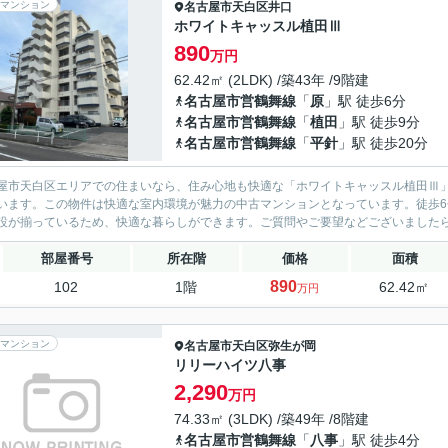
マンション
名古屋市天白区
井口
ホワイトキャッスル植田Ⅲ
890
万円
62.42㎡ (2LDK) /築43年 /9階建
名古屋市営鶴舞線
「
原
」駅 徒歩6分
名古屋市営鶴舞線
「
植田
」駅 徒歩9分
名古屋市営鶴舞線
「
平針
」駅 徒歩20分
屋市天白区エリアでの住まいなら、住み心地も快適な「ホワイトキャッスル植田Ⅲ」
います。この物件は快適な室内環境が魅力の中古マンションとなっています。徒歩
設が揃っているため、快適な暮らしができます。ご質問やご要望などございました
部屋番号
所在階
価格
面積
890
102
1階
62.42㎡
万円
マンション
名古屋市天白区
弥生が岡
リリーハイツ八事
2,290
万円
74.33㎡ (3LDK) /築49年 /8階建
名古屋市営鶴舞線
「
八事
」駅 徒歩4分