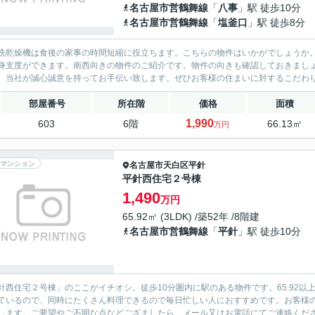
名古屋市営鶴舞線
「
八事
」駅 徒歩10分
名古屋市営鶴舞線
「
塩釜口
」駅 徒歩8分
洗乾燥機は食後の家事の時間短縮に役立ちます。こちらの物件はいかがでしょうか。価
身支度ができます。南西向きの物件のご紹介です。物件の向きも確認しておきまし
、当社が誠心誠意を持ってお手伝い致します。ぜひお客様の住まいに対するこだわ
部屋番号
所在階
価格
面積
1,990
603
6階
66.13㎡
万円
マンション
名古屋市天白区
平針
平針西住宅２号棟
1,490
万円
65.92㎡ (3LDK) /築52年 /8階建
名古屋市営鶴舞線
「
平針
」駅 徒歩10分
針西住宅２号棟」のここがイチオシ。徒歩10分圏内に駅のある物件です。65.92
ているので、同時にたくさん料理できるので毎日忙しい人におすすめです。お客様
します。ご要望やご不明な点などござましたら、メール又はお電話にてご連絡くだ