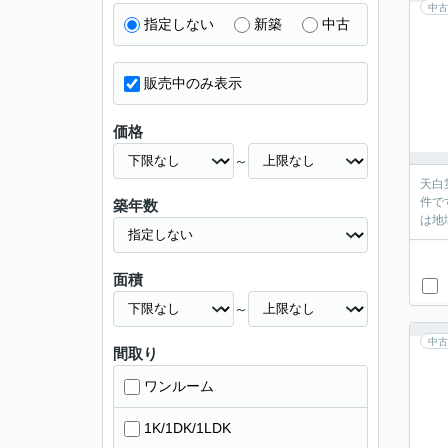
中古
指定しない
新築
中古
販売中のみ表示
価格
～
天白
件で
築年数
は地
面積
～
中古
間取り
ワンルーム
1K/1DK/1LDK