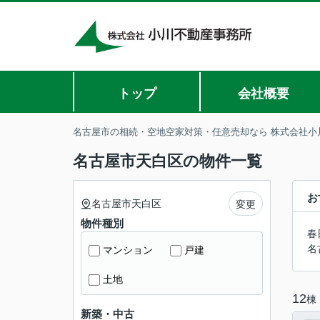
トップ
会社概要
名古屋市の相続・空地空家対策・任意売却なら 株式会社小
名古屋市天白区の物件一覧
お
名古屋市天白区
変更
物件種別
春
名
マンション
戸建
土地
12
棟
新築・中古