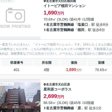
マンション
名古屋市天白区
植田南
イトーピア植田マンション
1,690
万円
70.69㎡ (3LDK) /築41年 /12階建
名古屋市営鶴舞線
「
塩釜口
」駅 徒歩8分
名古屋市営鶴舞線
「
植田
」駅 徒歩8分
一度見ていただきたい、「イトーピア植田マンション」です。日中にたくさんの陽
DKの物件はこちらです。こちらの物件はシステムキッチンの物件です。不動産購入
あれば、経験豊富なプロにお任せください。メールもしくはお電話からご連絡をお
部屋番号
所在階
価格
面積
1,690
401
4階
70.69㎡
万円
マンション
名古屋市天白区
原
星和原コーポラス
2,699
万円
86.58㎡ (3LDK) /築45年 /10階建
名古屋市営鶴舞線
「
原
」駅 徒歩1分