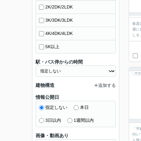
2K/2DK/2LDK
3K/3DK/3LDK
食器
適に
4K/4DK/4LDK
しを
5K以上
駅・バス停からの時間
中古
建物構造
追加する
情報公開日
指定しない
本日
3日以内
1週間以内
「平
付い
画像・動画あり
ト致