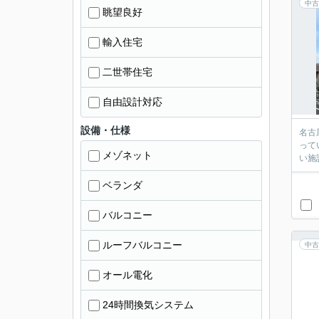
中古
眺望良好
輸入住宅
二世帯住宅
自由設計対応
設備・仕様
名古
って
メゾネット
い施
ベランダ
バルコニー
ルーフバルコニー
中古
オール電化
24時間換気システム