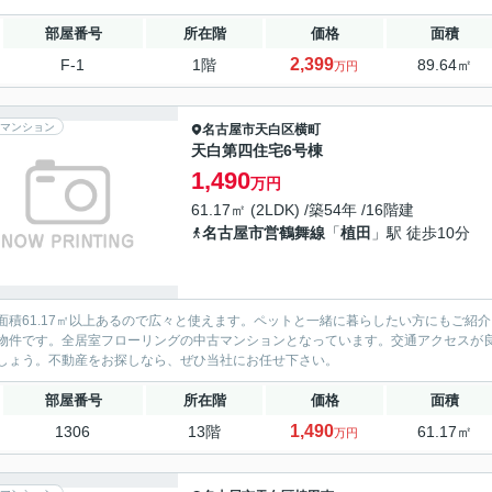
部屋番号
所在階
価格
面積
2,399
F-1
1階
89.64㎡
万円
マンション
名古屋市天白区
横町
天白第四住宅6号棟
1,490
万円
61.17㎡ (2LDK) /築54年 /16階建
名古屋市営鶴舞線
「
植田
」駅 徒歩10分
面積61.17㎡以上あるので広々と使えます。ペットと一緒に暮らしたい方にもご紹
物件です。全居室フローリングの中古マンションとなっています。交通アクセスが
しょう。不動産をお探しなら、ぜひ当社にお任せ下さい。
部屋番号
所在階
価格
面積
1,490
1306
13階
61.17㎡
万円