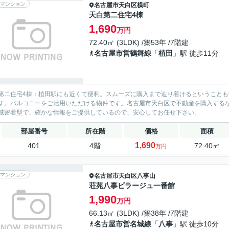
マンション
名古屋市天白区
横町
天白第二住宅4棟
1,690
万円
72.40㎡ (3LDK) /築53年 /7階建
名古屋市営鶴舞線
「
植田
」駅 徒歩11分
第二住宅4棟：植田駅にも近くて便利。スムーズに購入まで辿り着けるということも
す。バルコニーをご活用いただける物件です。名古屋市天白区で不動産を購入する
域密着型で、確かな情報をご提供しているので、安心してお任せ下さい。
部屋番号
所在階
価格
面積
1,690
401
4階
72.40㎡
万円
マンション
名古屋市天白区
八事山
荘苑八事ビラージュ一番館
1,990
万円
66.13㎡ (3LDK) /築38年 /7階建
名古屋市営名城線
「
八事
」駅 徒歩10分