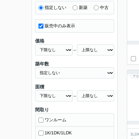
指定しない
新築
中古
販売中のみ表示
価格
～
築年数
中古
面積
～
間取り
ワンルーム
1K/1DK/1LDK
3L