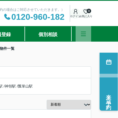
ご予約の場合はご対応させていただきます。）
0
0120-960-182
ログイン
お気に入り
員登録
個別相談
の物件一覧
駅
/
神領駅
/
瓢箪山駅
来店予約