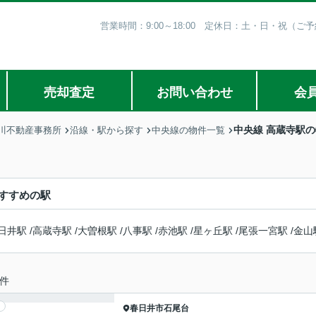
営業時間：9:00～18:00 定休日：土・日・祝（
売却査定
お問い合わせ
会
中央線 高蔵寺駅
川不動産事務所
沿線・駅から探す
中央線の物件一覧
すすめの駅
日井駅
/
高蔵寺駅
/
大曽根駅
/
八事駅
/
赤池駅
/
星ヶ丘駅
/
尾張一宮駅
/
金山
件
春日井市
石尾台