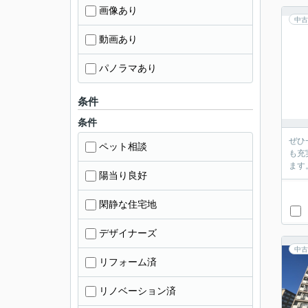
画像あり
中古
動画あり
パノラマあり
条件
条件
ぜひ
ペット相談
も充
ます
陽当り良好
閑静な住宅地
デザイナーズ
中古
リフォーム済
リノベーション済