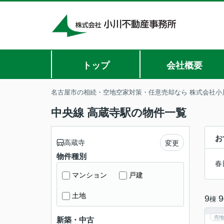
トップ
会社概要
名古屋市の相続・空地空家対策・任意売却なら 株式会社小
中央線 高蔵寺駅の物件一覧
お
高蔵寺
変更
物件種別
春
マンション
戸建
土地
9
9
棟
売地
新築・中古