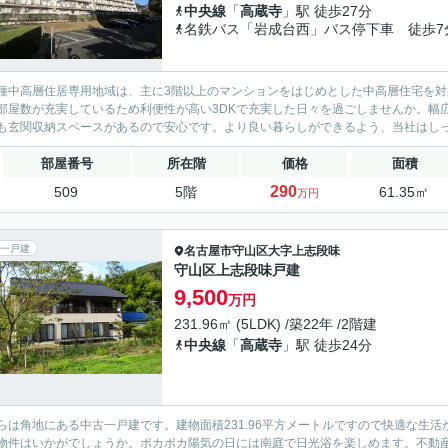
中央線
「
高蔵寺
」駅 徒歩27分
名鉄バス「岩成台西」バス停下車 徒歩7
種中高層住居専用地域は、主に3階以上のマンションをはじめとした中高層住宅を
部屋数が充実しているため利便性が高い3DKで充実した日々を過ごしませんか。幅広
も玄関収納スペースがあるので安心です。より良い暮らしができるよう、当社はしっか
部屋番号
所在階
価格
面積
290
509
5階
61.35㎡
万円
一戸建
名古屋市守山区
大字上志段味
守山区上志段味戸建
9,500
万円
231.96㎡ (5LDK) /築22年 /2階建
中央線
「
高蔵寺
」駅 徒歩24分
らは角地にある中古一戸建です。建物面積231.96平方メートルですので快適な生
物件はいかがでしょうか。ポカポカ陽気の日には南庭で日光浴を楽しめます。不動