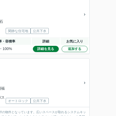
「石
閑静な住宅地
公共下水
率・容積率
詳細
お気に入り
・100%
詳細を見る
追加する
円福
バス
オートロック
公共下水
好評の物件となっています。広いスペースが取れるシステムキッ