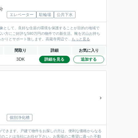
分
エレベーター
駐輪場
公共下水
対象として、良好な住居の環境を保護することが目的の地域で
い方にご好評な580万円の物件での新生活。靴を沢山お持ち
りとサポート致します。高蔵寺周辺で...
もっと見る
間取り
詳細
お気に入り
3DK
詳細を見る
追加する
個別浄化槽
活ができます。戸建て物件をお探しの方は、便利な価格からなる
産のことは当社にお任せ下さい。お客様のご希望に適った不動