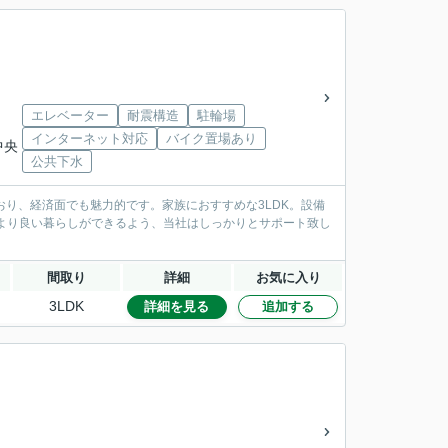
エレベーター
耐震構造
駐輪場
インターネット対応
バイク置場あり
中央
公共下水
おり、経済面でも魅力的です。家族におすすめな3LDK。設備
より良い暮らしができるよう、当社はしっかりとサポート致し
間取り
詳細
お気に入り
3LDK
詳細を見る
追加する