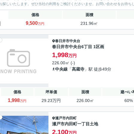
お探しいたします。ぜひ当社の利用をご検討くださいませ。お問い合わせをお待ち
価格
面積
9,500
231.96㎡
万円
春日井市
中央台
春日井市中央台6丁目 1区画
1,998
万円
226.00㎡ (-)
中央線
「
高蔵寺
」駅 徒歩49分
価格
坪単価
面積
建ぺい
1,998
29.23万円
226.00㎡
60%
万円
瀬戸市
内田町
瀬戸市内田町一丁目土地
2,100
万円