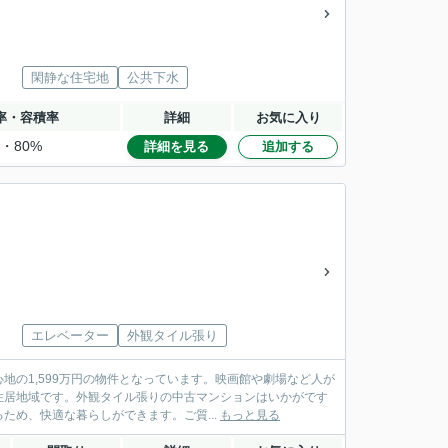
閑静な住宅地
公共下水
率・容積率
詳細
お気に入り
%・80%
詳細を見る
追加する
エレベーター
外観タイル張り
の1,599万円の物件となっています。映画館や劇場など人が
住居地域です。外観タイル張りの中古マンションはいかがです
め、快適な暮らしができます。ご質...
もっと見る