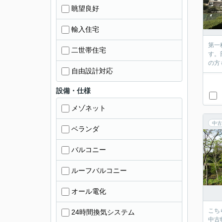
眺望良好
輸入住宅
第一
二世帯住宅
す。
の方
自由設計対応
設備・仕様
メゾネット
中古
ベランダ
バルコニー
ルーフバルコニー
オール電化
こち
24時間換気システム
中古