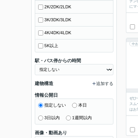
チン
2K/2DK/2LDK
にマ
3K/3DK/3LDK
4K/4DK/4LDK
中古
5K以上
駅・バス停からの時間
建物構造
追加する
情報公開日
ぜひ
スム
指定しない
本日
はお
3日以内
1週間以内
画像・動画あり