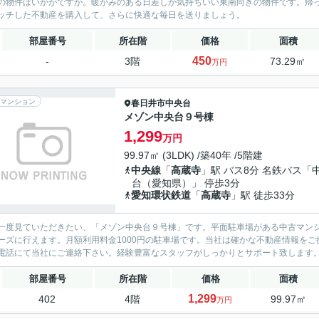
の物件はいかがですか。暖かみのある日差しが気持ちいい東南向きの物件です。帰
ッチした不動産を購入して、さらに快適な毎日を送りましょう。
部屋番号
所在階
価格
面積
450
-
3階
73.29㎡
万円
マンション
春日井市
中央台
メゾン中央台９号棟
1,299
万円
99.97㎡ (3LDK) /築40年 /5階建
中央線
「
高蔵寺
」駅 バス8分 名鉄バス「
台（愛知県）」 停歩3分
愛知環状鉄道
「
高蔵寺
」駅 徒歩33分
一度見ていただきたい、「メゾン中央台９号棟」です。平面駐車場がある中古マン
ーズに行えます。月額利用料金1000円の駐車場です。当社は確かな不動産情報を
電話にて当社にご連絡下さい。経験豊富なスタッフがしっかりとサポート致します
部屋番号
所在階
価格
面積
1,299
402
4階
99.97㎡
万円