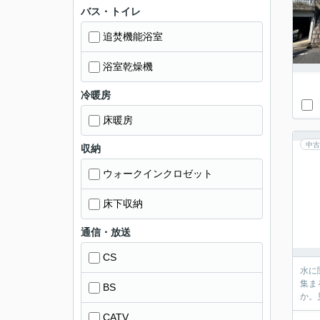
バス・トイレ
追焚機能浴室
浴室乾燥機
冷暖房
床暖房
中古
収納
ウォークインクロゼット
床下収納
通信・放送
CS
水に
集ま
BS
か。
CATV