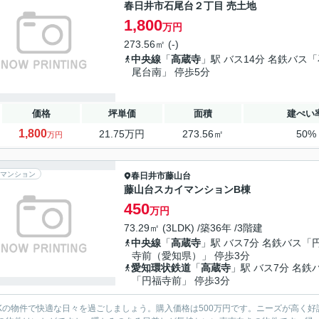
春日井市石尾台２丁目 売土地
1,800
万円
273.56㎡ (-)
中央線
「
高蔵寺
」駅 バス14分 名鉄バス
尾台南」 停歩5分
価格
坪単価
面積
建ぺい
1,800
21.75万円
273.56㎡
50%
万円
マンション
春日井市
藤山台
藤山台スカイマンションB棟
450
万円
73.29㎡ (3LDK) /築36年 /3階建
中央線
「
高蔵寺
」駅 バス7分 名鉄バス「
寺前（愛知県）」 停歩3分
愛知環状鉄道
「
高蔵寺
」駅 バス7分 名鉄
「円福寺前」 停歩3分
DKの物件で快適な日々を過ごしましょう。購入価格は500万円です。ニーズが高く