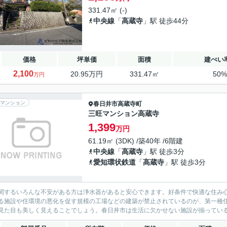
331.47㎡ (-)
中央線
「
高蔵寺
」駅 徒歩44分
価格
坪単価
面積
建ぺい
2,100
20.95万円
331.47㎡
50
万円
マンション
春日井市
高蔵寺町
三旺マンション高蔵寺
1,399
万円
61.19㎡ (3DK) /築40年 /6階建
中央線
「
高蔵寺
」駅 徒歩3分
愛知環状鉄道
「
高蔵寺
」駅 徒歩3分
関するいろんな不安がある方は浄水器があると安心できます。好条件で快適な住み心地
る施設や住環境の悪化を促す規模の工場などの建築が禁止されているのが、第一種
見た目も美しく見えることでしょう。春日井市は生活に欠かせない施設が揃っているた