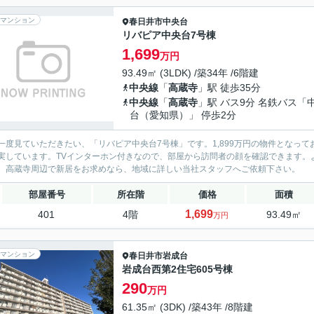
マンション
春日井市
中央台
リバピア中央台7号棟
1,699
万円
93.49㎡ (3LDK) /築34年 /6階建
中央線
「
高蔵寺
」駅 徒歩35分
中央線
「
高蔵寺
」駅 バス9分 名鉄バス「
台（愛知県）」 停歩2分
一度見ていただきたい、「リバピア中央台7号棟」です。1,899万円の物件となって
実しています。TVインターホン付きなので、部屋から訪問者の顔を確認できます。
。高蔵寺周辺で新居をお求めなら、地域に詳しい当社スタッフへご依頼下さい。
部屋番号
所在階
価格
面積
1,699
401
4階
93.49㎡
万円
マンション
春日井市
岩成台
岩成台西第2住宅605号棟
290
万円
61.35㎡ (3DK) /築43年 /8階建