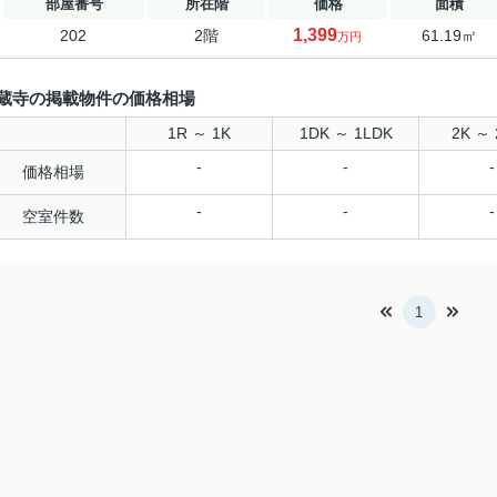
部屋番号
所在階
価格
面積
1,399
202
2階
61.19㎡
万円
蔵寺の掲載物件の価格相場
1R ～ 1K
1DK ～ 1LDK
2K ～ 
-
-
-
価格相場
-
-
-
空室件数
1