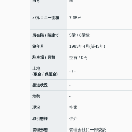
南
向き
7.65㎡
バルコニー面積
5階 / 8階建
所在階 / 階建て
1983年4月(築43年)
築年月
駐車場 / 月額
空有 / 0円
土地
- / -
(敷金 / 保証金)
-
接道状況
-
地勢
空家
現況
仲介
取引態様
管理会社に一部委託
管理形態