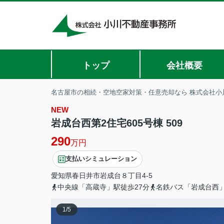
トップ
会社概要
名古屋市の相続・空地空家対策・任意売却なら 株式会社小
NEW
岩成台西第2住宅605号棟 509
290
万円
支払いシミュレーション
愛知県
春日井市
岩成台
８丁目4-5
中央線「高蔵寺」駅徒歩27分
名鉄バス「岩成台西
1
/
5