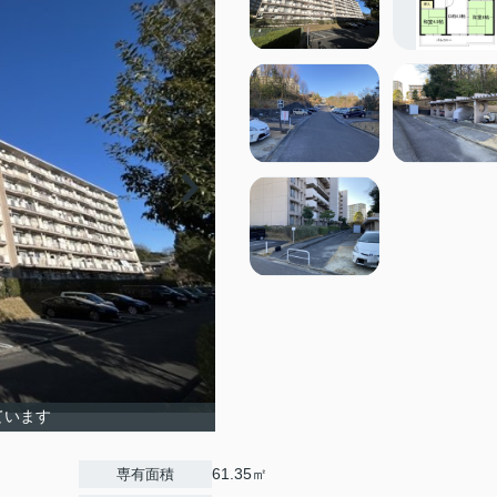
ています
61.35㎡
専有面積