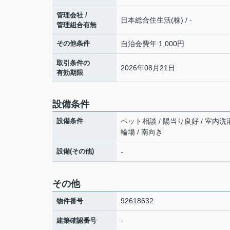
管理会社 /
日本総合住生活(株) / -
管理組合有無
その他条件
自治会費年:1,000円
取引条件の
2026年08月21日
有効期限
設備条件
設備条件
ペット相談 / 陽当り良好 / 室内洗濯
輪場 / 南向き
設備(その他)
-
その他
92618632
物件番号
-
建築確認番号