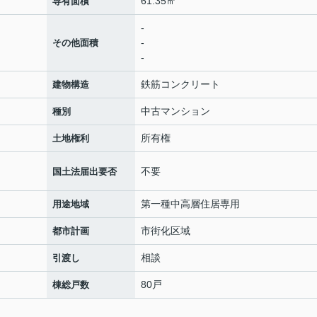
61.35㎡
専有面積
-
-
その他面積
-
鉄筋コンクリート
建物構造
中古マンション
種別
所有権
土地権利
不要
国土法届出要否
第一種中高層住居専用
用途地域
市街化区域
都市計画
相談
引渡し
80戸
棟総戸数