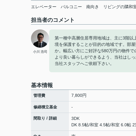
エレベーター
バルコニー
南向き
リビングの隣和
担当者のコメント
第一種中高層住居専用地域は、主に3階以
境を保護することが目的の地域です。部屋
か。幅広い方にご好評な580万円の物件
小川 浩司
より良い暮らしができるよう、当社はしっ
当社スタッフへご依頼下さい。
基本情報
7,800円
管理費
-
修繕積立基金
間取り / 詳細
3DK
DK 8.5帖
/
和室 4.5帖
/
和室 6.0帖 