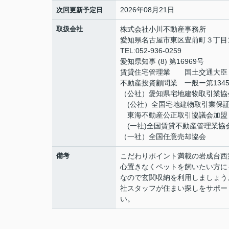
2026年08月21日
次回更新予定日
取扱会社
株式会社小川不動産事務所
愛知県名古屋市東区豊前町３丁目1
TEL:052-936-0259
愛知県知事 (8) 第16969号
賃貸住宅管理業 国土交通大臣（2
不動産投資顧問業 一般ー第134
（公社）愛知県宅地建物取引業協
(公社）全国宅地建物取引業保
東海不動産公正取引協議会加盟
(一社)全国賃貸不動産管理業協
（一社）全国任意売却協会
備考
こだわりポイント満載の岩成台西
心置きなくペットを飼いたい方に
なので玄関収納を利用しましょう
社スタッフが住まい探しをサポー
い。