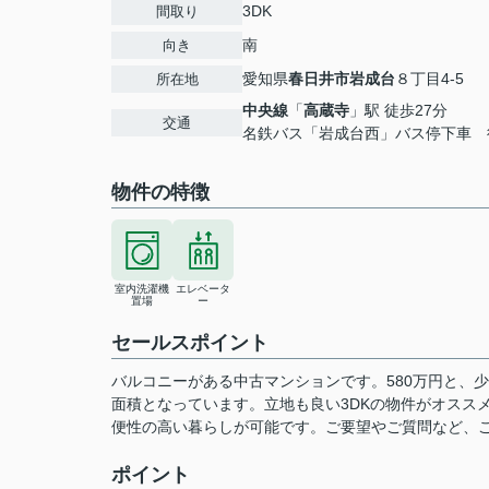
3DK
間取り
南
向き
愛知県
春日井市
岩成台
８丁目4-5
所在地
中央線
「
高蔵寺
」駅 徒歩27分
交通
名鉄バス「岩成台西」バス停下車 
物件の特徴
室内洗濯機
エレベータ
置場
ー
セールスポイント
バルコニーがある中古マンションです。580万円と、少
面積となっています。立地も良い3DKの物件がオスス
便性の高い暮らしが可能です。ご要望やご質問など、
ポイント