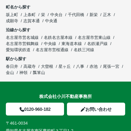
町名から探す
坂上町
上条町
栄
中央台
千代田橋
新栄
正木
成願寺
志賀本通
中央通
沿線から探す
名古屋市営名城線
名鉄名古屋本線
名古屋市営東山線
名古屋市営鶴舞線
中央線
東海道本線
名鉄瀬戸線
愛知環状鉄道
名古屋市営桜通線
名鉄三河線
駅から探す
春日井
高蔵寺
大曽根
星ヶ丘
八事
赤池
尾張一宮
金山
神領
瓢箪山
株式会社小川不動産事務所
0120-960-182
お問い合わせ
〒461-0034
愛知県名古屋市東区豊前町３丁目1-2