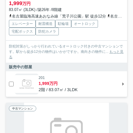
1,999
万円
83.07㎡ (3LDK) /築26年 /8階建
名古屋臨海高速あおなみ線「荒子川公園」駅 徒歩12分
名古屋臨海高速あおなみ線「港北」駅 徒歩19分
エレベーター
耐震構造
駐輪場
オートロック
宅配ボックス
防犯カメラ
防犯対策がしっかり行われているオートロック付きの中古マンションで
す。駅から徒歩12分の物件はいかがですか。南向きの物件に...
もっと見
る
販売中の部屋
201
1,999万円
2階 / 83.07㎡ / 3LDK
中古マンション