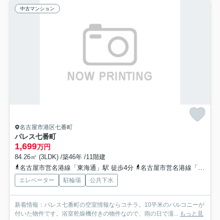
中古マンション
名古屋市港区七番町
パレス七番町
1,699
万円
84.26㎡ (3LDK) /築46年 /11階建
名古屋市営名港線「東海通」駅 徒歩4分
名古屋市営名港線「六番町」駅 徒歩11分
エレベーター
駐輪場
公共下水
新着情報：パレス七番町の空室情報ならコチラ。10平米のバルコニーが
付いた物件です。浴室乾燥機付きの物件なので、雨の日で濡...
もっと見