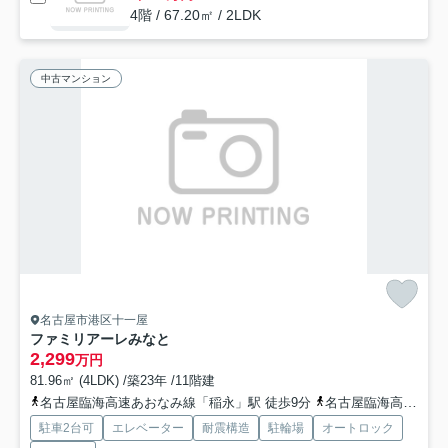
4階 / 67.20㎡ / 2LDK
中古マンション
名古屋市港区十一屋
ファミリアーレみなと
2,299
万円
81.96㎡ (4LDK) /築23年 /11階建
名古屋臨海高速あおなみ線「稲永」駅 徒歩9分
名古屋臨海高速あおなみ線「荒子川公園」駅 徒歩22分
駐車2台可
エレベーター
耐震構造
駐輪場
オートロック