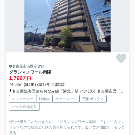
名古屋市港区小賀須
グランマノワール南陽
1,799
万円
74.38㎡ (3LDK) /築17年 /10階建
名古屋臨海高速あおなみ線「港北」駅 バス10分 名古屋市営「小西（愛知県）」 停歩3分
エレベーター
駐輪場
オートロック
宅配ボックス
バイク置場あり
ぜひ一度見ていただきたい、「グランマノワール南陽」です。中古マン
ションなので新築より購入費を抑えられます。追い焚き機能で...
もっと
見る