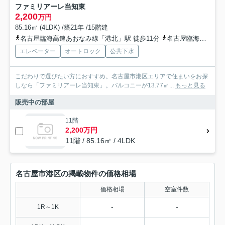
ファミリアーレ当知東
2,200
万円
85.16㎡ (4LDK) /築21年 /15階建
名古屋臨海高速あおなみ線「港北」駅 徒歩11分
名古屋臨海高速あおなみ線「荒子川公園」駅 徒歩19分
エレベーター
オートロック
公共下水
こだわりで選びたい方におすすめ。名古屋市港区エリアで住まいをお探
しなら「ファミリアーレ当知東」。バルコニーが13.77㎡...
もっと見る
販売中の部屋
11階
2,200万円
11階 / 85.16㎡ / 4LDK
名古屋市港区の掲載物件の価格相場
価格相場
空室件数
-
-
1R～1K