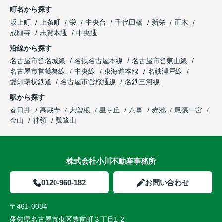
町名から探す
坂上町
上条町
栄
中央台
千代田橋
新栄
正木
成願寺
志賀本通
中央通
沿線から探す
名古屋市営名城線
名鉄名古屋本線
名古屋市営東山線
名古屋市営鶴舞線
中央線
東海道本線
名鉄瀬戸線
愛知環状鉄道
名古屋市営桜通線
名鉄三河線
駅から探す
春日井
高蔵寺
大曽根
星ヶ丘
八事
赤池
尾張一宮
金山
神領
瓢箪山
株式会社小川不動産事務所
0120-960-182
お問い合わせ
〒461-0034
愛知県名古屋市東区豊前町３丁目1-2