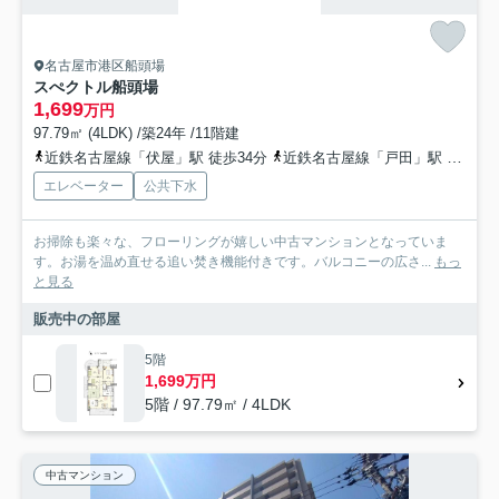
名古屋市港区船頭場
スぺクトル船頭場
1,699
万円
97.79㎡ (4LDK) /築24年 /11階建
近鉄名古屋線「伏屋」駅 徒歩34分
近鉄名古屋線「戸田」駅 徒歩39分
エレベーター
公共下水
お掃除も楽々な、フローリングが嬉しい中古マンションとなっていま
す。お湯を温め直せる追い焚き機能付きです。バルコニーの広さ...
もっ
と見る
販売中の部屋
5階
1,699万円
5階 / 97.79㎡ / 4LDK
中古マンション