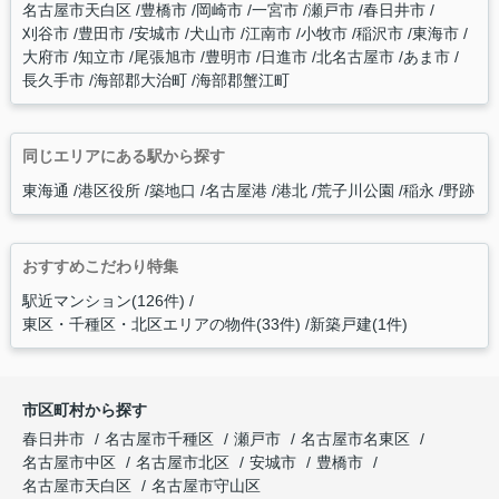
名古屋市天白区
豊橋市
岡崎市
一宮市
瀬戸市
春日井市
刈谷市
豊田市
安城市
犬山市
江南市
小牧市
稲沢市
東海市
大府市
知立市
尾張旭市
豊明市
日進市
北名古屋市
あま市
長久手市
海部郡大治町
海部郡蟹江町
同じエリアにある駅から探す
東海通
港区役所
築地口
名古屋港
港北
荒子川公園
稲永
野跡
おすすめこだわり特集
駅近マンション(126件)
東区・千種区・北区エリアの物件(33件)
新築戸建(1件)
市区町村から探す
春日井市
名古屋市千種区
瀬戸市
名古屋市名東区
名古屋市中区
名古屋市北区
安城市
豊橋市
名古屋市天白区
名古屋市守山区