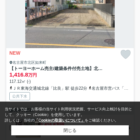
NEW
名古屋市北区如来町
【トーヨーホーム売主/建築条件付売土地】北区如来町
1,416.8
万円
117.12㎡ (-)
ＪＲ東海交通城北線「比良」駅 徒歩22分
名古屋市営バス「如意一丁目」バス停下車 徒歩3分
公共下水
当サイトでは、お客様の当サイト利用状況把握、サービス向上検討を目的と
販売中の区画
して、クッキー（Cookie）を使用しています。
詳しくは、当社の
「Cookieの取扱いについて」
をご確認ください。
1,416.8万円
閉じる
- / 117.12㎡ / -