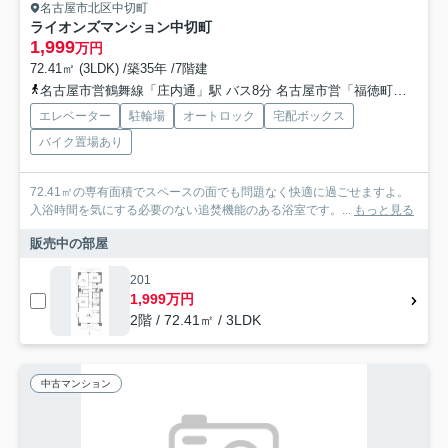
名古屋市北区中切町
ライオンズマンション中切町
1,999
万円
72.41㎡ (3LDK) /築35年 /7階建
名古屋市営鶴舞線「庄内通」駅 バス8分 名古屋市営「福徳町」 停歩5分
エレベーター
駐輪場
オートロック
宅配ボックス
バイク置場あり
72.41㎡の専有面積でスペースの面でも問題なく快適に過ごせますよ。
入浴時間を気にする必要のない追焚機能のある浴室です。...
もっと見る
販売中の部屋
201
1,999万円
2階 / 72.41㎡ / 3LDK
中古マンション