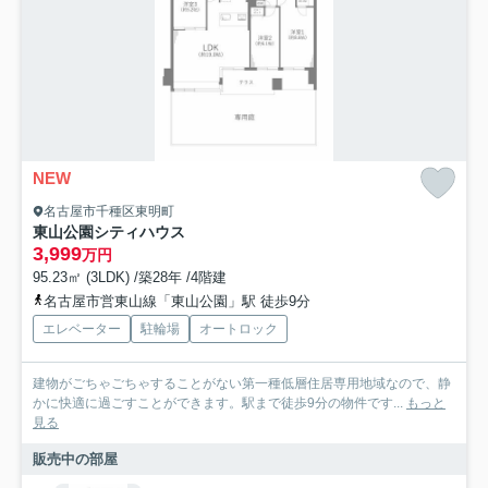
NEW
名古屋市千種区東明町
東山公園シティハウス
3,999
万円
95.23㎡ (3LDK) /築28年 /4階建
名古屋市営東山線「東山公園」駅 徒歩9分
エレベーター
駐輪場
オートロック
建物がごちゃごちゃすることがない第一種低層住居専用地域なので、静
かに快適に過ごすことができます。駅まで徒歩9分の物件です...
もっと
見る
販売中の部屋