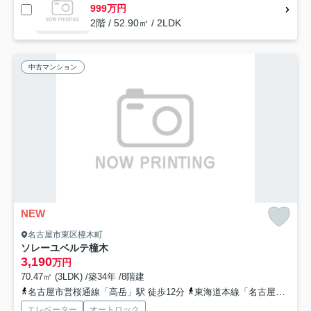
999万円
2階 / 52.90㎡ / 2LDK
中古マンション
NEW
名古屋市東区橦木町
ソレーユベルテ橦木
3,190
万円
70.47㎡ (3LDK) /築34年 /8階建
名古屋市営桜通線「高岳」駅 徒歩12分
東海道本線「名古屋」駅 バス21分 名古屋市営「白壁」 停歩8分
エレベーター
オートロック