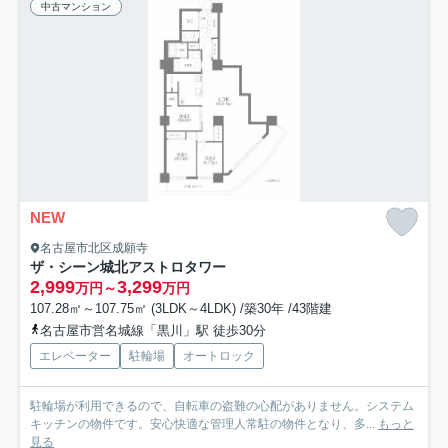
中古マンション
NEW
名古屋市北区成願寺
ザ・シーン城北アストロタワー
2,999
3,299
万円～
万円
107.28㎡～107.75㎡ (3LDK～4LDK) /築30年 /43階建
名古屋市営名城線「黒川」駅 徒歩30分
エレベーター
駐輪場
オートロック
駐輪場が利用できるので、自転車の盗難の心配がありません。システム
キッチンの物件です。安心快適な管理人常駐の物件となり、多...
もっと
見る