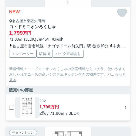
NEW
名古屋市東区矢田南
コ・ドミニオンろくしゃ
1,799
万円
71.80㎡ (3LDK) /築46年 /8階建
名古屋市営名城線「ナゴヤドーム前矢田」駅 徒歩10分
中央線「大曽根」駅 徒歩18分
エレベーター
駐輪場
バイク置場あり
新着情報：コ・ドミニオンろくしゃの空室情報ならコチラ。使いやすく
おしゃれでニーズの高いシステムキッチン付きの物件です。バ...
もっと
見る
販売中の部屋
202
1,799万円
2階 / 71.80㎡ / 3LDK
中古マンション