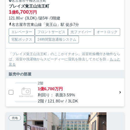
名古屋市千種区法王町
プレイズ覚王山法王町
1
6,700
億
万円
121.80㎡ (3LDK) /築5年 /3階建
名古屋市営東山線「覚王山」駅 徒歩7分
エレベーター
フロントサービス
光ファイバー
オートロック
宅配ボックス
24時間緊急通報システム
「プレイズ覚王山法王町」のここがイチオシ。浴室乾燥機付き物件なら
ば、浴室や洗濯物からスピーディーに湿気を除去してカビを防...
もっと
見る
販売中の部屋
2階
1億6,700万円
利回り： 表面3.59%
2階 / 121.80㎡ / 3LDK
売地