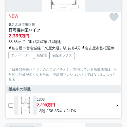
NEW
名古屋市東区泉
日商岩井栄ハイツ
2,399
万円
58.85㎡ (2LDK) /築47年 /14階建
名古屋市営名城線「久屋大通」駅 徒歩4分
名古屋市営桜通線「久屋大通」駅 徒歩4分
エレベーター
駐輪場
宅配ボックス
「日商岩井栄ハイツ」のここがイチオシ。立地している商業地域は、相
対的に地価が高くなるため、中高層マンションだけではなく2...
もっと
見る
販売中の部屋
1303
2,399万円
13階 / 58.85㎡ / 2LDK