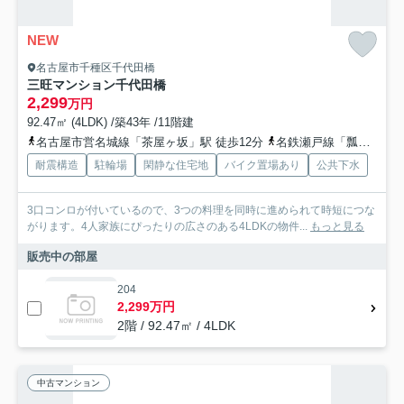
NEW
名古屋市千種区千代田橋
三旺マンション千代田橋
2,299
万円
92.47㎡ (4LDK) /築43年 /11階建
名古屋市営名城線「茶屋ヶ坂」駅 徒歩12分
名鉄瀬戸線「瓢箪山」駅 徒歩17分
耐震構造
駐輪場
閑静な住宅地
バイク置場あり
公共下水
3口コンロが付いているので、3つの料理を同時に進められて時短につな
がります。4人家族にぴったりの広さのある4LDKの物件...
もっと見る
販売中の部屋
204
2,299万円
2階 / 92.47㎡ / 4LDK
中古マンション