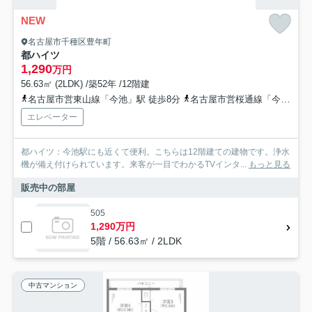
NEW
名古屋市千種区豊年町
都ハイツ
1,290
万円
56.63㎡ (2LDK) /築52年 /12階建
名古屋市営東山線「今池」駅 徒歩8分
名古屋市営桜通線「今池」駅 徒歩8分
エレベーター
都ハイツ：今池駅にも近くて便利。こちらは12階建ての建物です。浄水
機が備え付けられています。来客が一目でわかるTVインタ...
もっと見る
販売中の部屋
505
1,290万円
5階 / 56.63㎡ / 2LDK
中古マンション