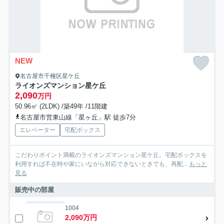
NEW
名古屋市千種区星ケ丘
ライオンズマンション星ケ丘
2,090
万円
50.96㎡ (2LDK) /築49年 /11階建
名古屋市営東山線「星ヶ丘」駅 徒歩7分
エレベーター
宅配ボックス
こだわりポイント満載のライオンズマンション星ケ丘。宅配ボックスを
利用すれば不在時や家にいながら対応できないときでも、再配...
もっと
見る
販売中の部屋
1004
2,090万円