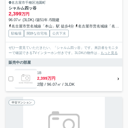
名古屋市千種区池園町
シャルム四ッ谷
2,399
万円
96.07㎡ (3LDK) /築51年 /5階建
名古屋市営名城線「本山」駅 徒歩4分
名古屋市営名城線「名古屋大学」駅 徒歩9分
駐輪場
閑静な住宅地
公共下水
ぜひ一度見ていただきたい、「シャルム四ッ谷」です。来訪者をモニタ
ーで確認できるTVインターホン付きです。3LDKの物件は...
もっと見る
販売中の部屋
1B
2,399万円
2階 / 96.07㎡ / 3LDK
中古マンション