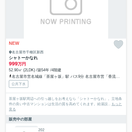
NEW
名古屋市千種区新西
シャトーかなれ
999
万円
52.90㎡ (2LDK) /築54年 /4階建
名古屋市営名城線「茶屋ヶ坂」駅 バス9分 名古屋市営「香流橋」 停歩6分
公共下水
茶屋ヶ坂駅周辺への引っ越しをお考えなら「シャトーかなれ」。立地条
件の良い中古マンションは生活の質を高めてくれます。給湯設...
もっと
見る
販売中の部屋
202