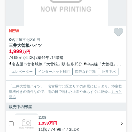
NEW
名古屋市北区山田
三井大曽根ハイツ
1,999
万円
74.98㎡ (3LDK) /築44年 /14階建
名古屋市営名城線「大曽根」駅 徒歩15分
中央線「大曽根」駅 徒歩15分
エレベーター
インターネット対応
閑静な住宅地
公共下水
「三井大曽根ハイツ」：名古屋市北区エリアの新居にピッタリ。浴室乾
燥機付きの物件なので、雨の日で濡れた上着や傘もすぐに乾燥...
もっと
見る
販売中の部屋
1108
1,999万円
11階 / 74.98㎡ / 3LDK