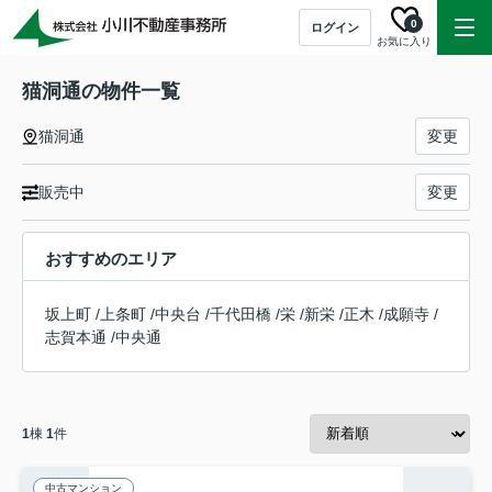
0
ログイン
お気に入り
猫洞通の物件一覧
猫洞通
変更
販売中
変更
おすすめのエリア
坂上町
/
上条町
/
中央台
/
千代田橋
/
栄
/
新栄
/
正木
/
成願寺
/
志賀本通
/
中央通
1
棟
1
件
中古マンション