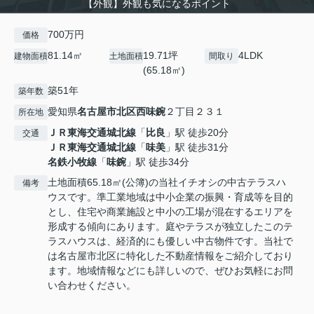
【外観】外観も気になるポイント
700万円
価格
81.14㎡
19.71坪
4LDK
建物面積
土地面積
間取り
(65.18㎡)
築51年
築年数
愛知県
名古屋市北区
西味鋺
２丁目２３１
所在地
ＪＲ東海交通城北線
「
比良
」駅 徒歩20分
交通
ＪＲ東海交通城北線
「
味美
」駅 徒歩31分
名鉄小牧線
「
味鋺
」駅 徒歩34分
土地面積65.18㎡(公簿)の当社イチオシの中古テラスハ
備考
ウスです。準工業地域は中小企業の振興・育成等を目的
とし、住宅や商業施設と中小の工場が混在するエリアを
形成する傾向にあります。庭やテラスが独立したこのテ
ラスハウスは、経済的にも優しい中古物件です。当社で
は名古屋市北区に特化した不動産情報をご紹介しており
ます。地域情報などにも詳しいので、ぜひお気軽にお問
い合わせください。