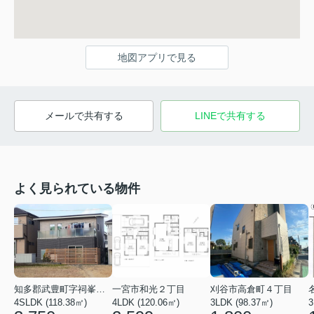
地図アプリで見る
メールで共有する
LINEで共有する
よく見られている物件
知多郡武豊町字祠峯３丁目
一宮市和光２丁目
刈谷市高倉町４丁目
4SLDK (118.38㎡)
4LDK (120.06㎡)
3LDK (98.37㎡)
3