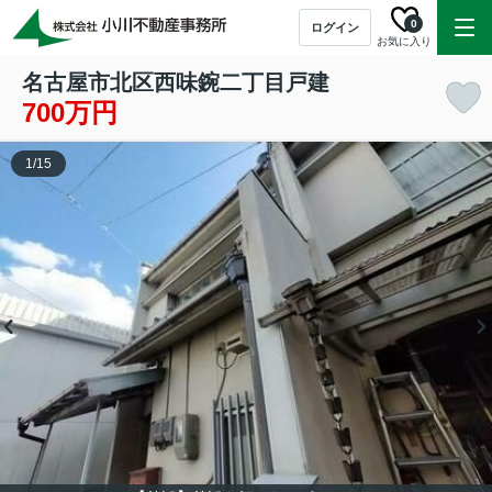
0
ログイン
お気に入り
名古屋市北区西味鋺二丁目戸建
700万円
1
/
15