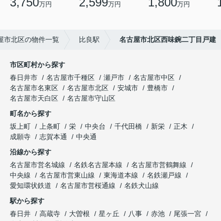
3,750
2,599
1,800
万円
万円
万円
屋市北区の物件一覧
比良駅
名古屋市北区西味鋺二丁目戸建
市区町村から探す
春日井市
名古屋市千種区
瀬戸市
名古屋市中区
名古屋市名東区
名古屋市北区
安城市
豊橋市
名古屋市天白区
名古屋市守山区
町名から探す
坂上町
上条町
栄
中央台
千代田橋
新栄
正木
成願寺
志賀本通
中央通
沿線から探す
名古屋市営名城線
名鉄名古屋本線
名古屋市営鶴舞線
中央線
名古屋市営東山線
東海道本線
名鉄瀬戸線
愛知環状鉄道
名古屋市営桜通線
名鉄犬山線
駅から探す
春日井
高蔵寺
大曽根
星ヶ丘
八事
赤池
尾張一宮