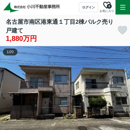
0
ログイン
お気に入り
名古屋市南区港東通１丁目2棟バルク売り
戸建て
1,880万円
1
/
20