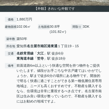
【外観】きれいな外観です
1,880万円
価格
102.06㎡
30.8坪
3DK
建物面積
土地面積
間取り
(101.82㎡)
築50年
築年数
愛知県
名古屋市南区
港東通
１丁目19－15
所在地
名鉄常滑線
「
大江
」駅 徒歩6分
交通
東海道本線
「
笠寺
」駅 徒歩18分
前面道路6m以上という快適な空間を持つ物件をご提供
備考
いたします。値段がお手ごろな中古戸建てはいかがでし
ょうか。駅まで徒歩6分の場所にある物件です。開放的
で明るく快適に過ごすことができる第一種低層住居専用
地域は、ニーズも高くおすすめです。不動産を購入する
なら、住環境は非常に重視するべき点です。名古屋市南
区は住み良い環境が整っているので、不動産を購入する
にはお勧めの地域ですよ。