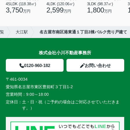
4SLDK (118.38㎡)
4LDK (120.06㎡)
3LDK (98.37㎡)
3
3,750
2,599
1,800
万円
万円
万円
覧
大江駅
名古屋市南区港東通１丁目2棟バルク売り戸建て
株式会社小川不動産事務所
0120-960-182
お問い合わせ
〒461-0034
愛知県名古屋市東区豊前町３丁目1-2
営業時間：
9:00～18:00
定休日：
土・日・祝（ご予約の場合はご対応させていただきま
す。）