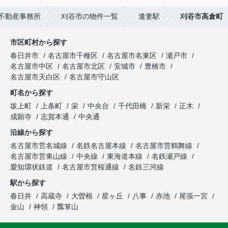
不動産事務所
刈谷市の物件一覧
逢妻駅
刈谷市高倉町
市区町村から探す
春日井市
名古屋市千種区
名古屋市名東区
瀬戸市
名古屋市中区
名古屋市北区
安城市
豊橋市
名古屋市天白区
名古屋市守山区
町名から探す
坂上町
上条町
栄
中央台
千代田橋
新栄
正木
成願寺
志賀本通
中央通
沿線から探す
名古屋市営名城線
名鉄名古屋本線
名古屋市営鶴舞線
名古屋市営東山線
中央線
東海道本線
名鉄瀬戸線
愛知環状鉄道
名古屋市営桜通線
名鉄三河線
駅から探す
春日井
高蔵寺
大曽根
星ヶ丘
八事
赤池
尾張一宮
金山
神領
瓢箪山