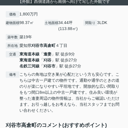
【外観】西側道路から南側へ向けて写した外観です
1,800万円
価格
98.37㎡
34.44坪
3LDK
建物面積
土地面積
間取り
(113.88㎡)
築19年
築年数
愛知県
刈谷市
高倉町
４丁目
所在地
東海道本線
「
逢妻
」駅 徒歩9分
交通
東海道本線
「
刈谷
」駅 徒歩27分
名鉄三河線
「
刈谷市
」駅 徒歩27分
こちらの角地は空き巣が心配だという方も安心です。こ
備考
ちらは中古一戸建ての物件です。通勤や通学のときの道
のりが楽になりやすい平坦地です。開放的な広い間取り
をもつ間口8m以上の中古一戸建です。住み良い環境が
整った逢妻周辺の物件情報は、当社からご確認いただけ
ます。お引っ越しをお考えなら、当社スタッフまでお問
い合わせください。
刈谷市高倉町のコメント(おすすめポイント)