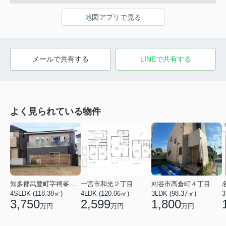
地図アプリで見る
メールで共有する
LINEで共有する
よく見られている物件
知多郡武豊町字祠峯３丁目
一宮市和光２丁目
刈谷市高倉町４丁目
4SLDK (118.38㎡)
4LDK (120.06㎡)
3LDK (98.37㎡)
3
3,750
2,599
1,800
万円
万円
万円