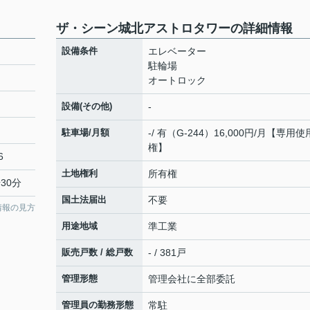
ザ・シーン城北アストロタワーの詳細情報
設備条件
エレベーター
駐輪場
オートロック
設備(その他)
-
駐車場/月額
-/ 有（G-244）16,000円/月【専用使
権】
6
土地権利
所有権
30分
国土法届出
不要
情報の見方
用途地域
準工業
販売戸数 / 総戸数
- / 381戸
管理形態
管理会社に全部委託
管理員の勤務形態
常駐