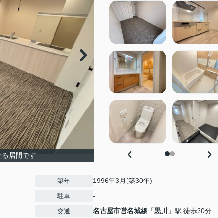
せる居間です
1996年3月(築30年)
築年
-
駐車
名古屋市営名城線
「
黒川
」駅 徒歩30分
交通