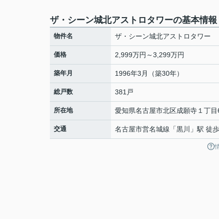
ザ・シーン城北アストロタワーの基本情報
物件名
ザ・シーン城北アストロタワー
価格
2,999万円～3,299万円
築年月
1996年3月（築30年）
総戸数
381戸
所在地
愛知県
名古屋市北区
成願寺
１丁目
交通
名古屋市営名城線
「
黒川
」駅 徒歩