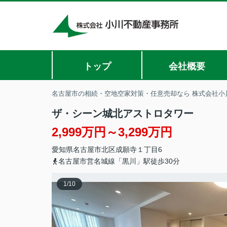
トップ
会社概要
名古屋市の相続・空地空家対策・任意売却なら 株式会社小
ザ・シーン城北アストロタワー
2,999万円～3,299万円
愛知県
名古屋市北区
成願寺
１丁目6
名古屋市営名城線「黒川」駅徒歩30分
1
/
10