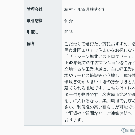
管理会社
積村ビル管理株式会社
取引態様
仲介
引渡し
即時
備考
こだわりで選びたい方におすすめ。
屋市北区エリアで住まいをお探しな
「ザ・シーン城北アストロタワー」
上43階建ての中古マンションをご紹
立地する準工業地域は、主に軽工業
場やサービス施設等が立地し、危険
環境悪化が大きい工場のほかはほと
建てられる地域です。こちらはエレ
ター付き物件です。名古屋市北区で
を手に入れるなら、黒川周辺でお求
さい。利便性の高い暮らしが可能で
ご要望やご質問など、ご連絡お待ち
おります。
情報