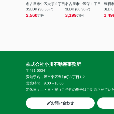
名古屋市中区大須２丁目
名古屋市中区栄１丁目
豊明
3SLDK (98.55㎡)
3LDK (88.90㎡)
3LDK 
2,560
3,199
1,49
万円
万円
株式会社小川不動産事務所
〒461-0034
愛知県名古屋市東区豊前町３丁目1-2
営業時間：
9:00～18:00
定休日：
土・日・祝（ご予約の場合はご対応させてい
お問い合わせ