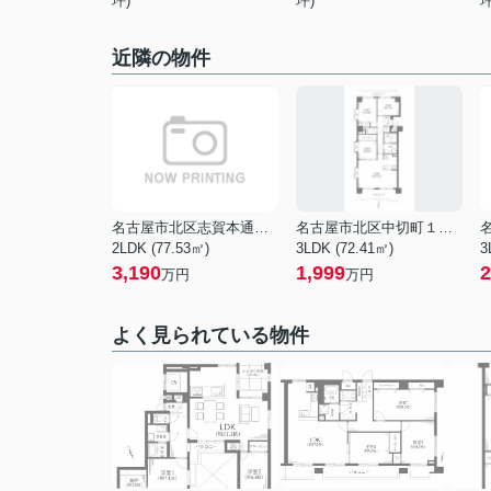
坪)
坪)
坪
近隣の物件
名古屋市北区志賀本通１丁目
名古屋市北区中切町１丁目
2LDK (77.53㎡)
3LDK (72.41㎡)
3
3,190
1,999
2
万円
万円
よく見られている物件