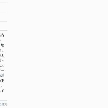
名古
ら
。地
介。
の工
性・
んど
ベー
新居
め下
す。
して
の見方