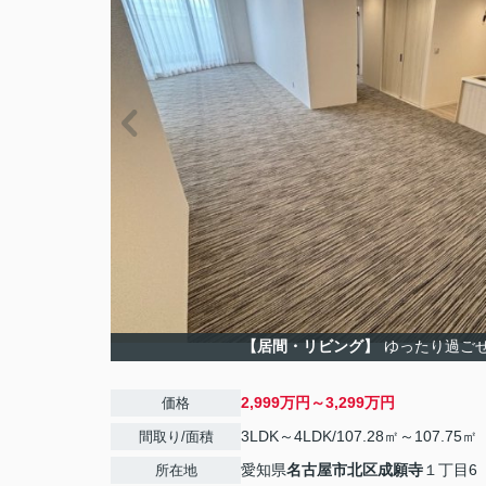
【居間・リビング】
ゆったり過ご
2,999万円～3,299万円
価格
3LDK～4LDK/107.28㎡～107.75㎡
間取り/面積
愛知県
名古屋市北区
成願寺
１丁目6
所在地