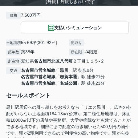
【外観】外観もきれいです
7,500万円
価格
支払いシミュレーション
55.69坪(301.92㎡)
-
土地面積
間取り
築38年
-/4階建
築年数
所在階
愛知県
名古屋市北区
八代町
２丁目１１５-２
所在地
名古屋市営名城線
「
黒川
」駅 徒歩9分
交通
名古屋市営名城線
「
志賀本通
」駅 徒歩21分
名古屋市営名城線
「
名城公園
」駅 徒歩23分
セールスポイント
黒川駅周辺への引っ越しをお考えなら「リエス黒川」。広さの心
配がいらない土地面積184.13㎡(公簿)。第二種住居地域は、床面
積10000㎡以下の店舗や事務所、大学や病院なども建てることが
できる地域です。細部にまで配慮の行き届いた7,500万円の物件
です。駅が2駅利用できるので利便性の高い物件です。駅から徒