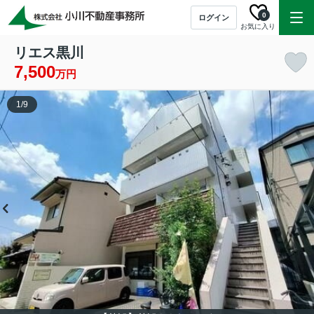
0
ログイン
お気に入り
リエス黒川
7,500
万円
1
/
9