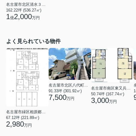
名古屋市北区清水３丁目
162.22坪 (536.27㎡)
1
2,000
億
万円
よく見られている物件
名古屋市北区八代町２丁目
名古屋市南区東又兵ヱ町４丁目
91.33坪 (301.92㎡)
1
50.74坪 (167.74㎡)
7,500
万円
3,000
万円
名古屋市緑区相原郷１丁目
67.12坪 (221.89㎡)
2,980
万円