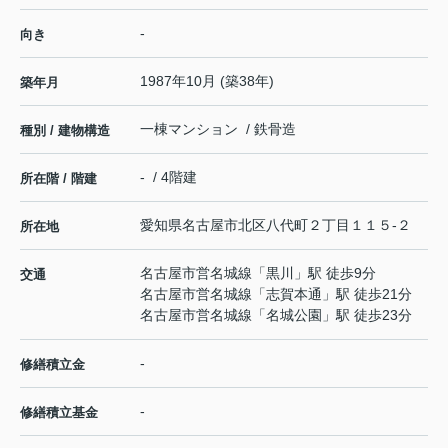
-
向き
1987年10月 (築38年)
築年月
一棟マンション / 鉄骨造
種別 / 建物構造
- / 4階建
所在階 / 階建
愛知県
名古屋市北区
八代町
２丁目１１５-２
所在地
名古屋市営名城線
「
黒川
」駅 徒歩9分
交通
名古屋市営名城線
「
志賀本通
」駅 徒歩21分
名古屋市営名城線
「
名城公園
」駅 徒歩23分
-
修繕積立金
-
修繕積立基金