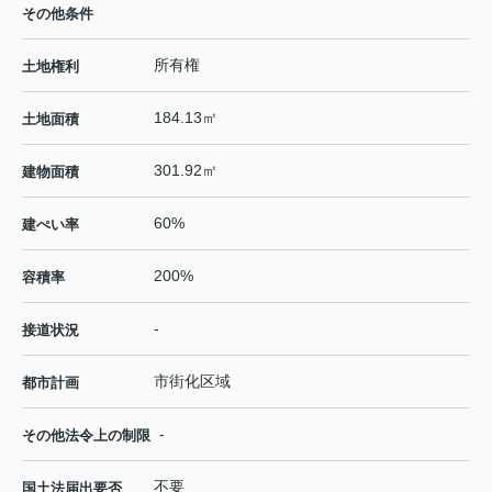
その他条件
所有権
土地権利
184.13㎡
土地面積
301.92㎡
建物面積
60%
建ぺい率
200%
容積率
-
接道状況
市街化区域
都市計画
-
その他法令上の制限
不要
国土法届出要否