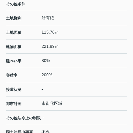
その他条件
所有権
土地権利
115.78㎡
土地面積
221.89㎡
建物面積
80%
建ぺい率
200%
容積率
-
接道状況
市街化区域
都市計画
-
その他法令上の制限
不要
国土法届出要否