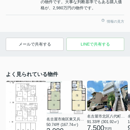
の物件です。大事な判断基準でもある購入価
格が、2,980万円の物件です。
情報の見方
メールで共有する
LINEで共有する
よく見られている物件
名古屋市北区八代町２丁目
名古屋市南区東又兵ヱ町４丁目
91.33坪 (301.92㎡)
1
50.74坪 (167.74㎡)
7,500
万円