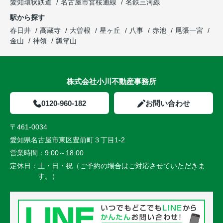
愛知環状鉄道
名古屋市営桜通線
名鉄三河線
駅から探す
春日井
高蔵寺
大曽根
星ヶ丘
八事
赤池
尾張一宮
金山
神領
瓢箪山
株式会社小川不動産事務所
0120-960-182
お問い合わせ
〒461-0034
愛知県名古屋市東区豊前町３丁目1-2
営業時間：
9:00～18:00
定休日：
土・日・祝（ご予約の場合はご対応させていただきま
す。）