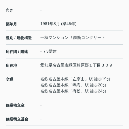
-
向き
1981年8月 (築45年)
築年月
一棟マンション / 鉄筋コンクリート
種別 / 建物構造
- / 3階建
所在階 / 階建
愛知県
名古屋市緑区
相原郷
１丁目３０９
所在地
名鉄名古屋本線
「
左京山
」駅 徒歩19分
交通
名鉄名古屋本線
「
鳴海
」駅 徒歩20分
名鉄名古屋本線
「
有松
」駅 徒歩24分
-
修繕積立金
-
修繕積立基金