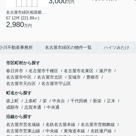
3,000
万円
名古屋市緑区相原郷１丁目
67.12坪 (221.89㎡)
2,980
万円
小川不動産事務所
名古屋市緑区の物件一覧
ハイツみたけ
市区町村から探す
春日井市
名古屋市千種区
名古屋市名東区
瀬戸市
名古屋市中区
名古屋市北区
安城市
豊橋市
名古屋市天白区
名古屋市守山区
町名から探す
坂上町
上条町
栄
中央台
千代田橋
新栄
正木
成願寺
志賀本通
中央通
沿線から探す
名古屋市営名城線
名鉄名古屋本線
名古屋市営鶴舞線
名古屋市営東山線
中央線
東海道本線
名鉄瀬戸線