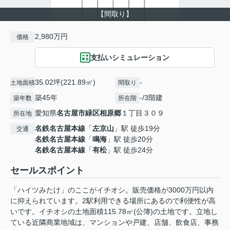
【間取り】
2,980万円
価格
支払いシミュレーション
35.02坪(221.89㎡)
-
土地面積
間取り
築45年
-/3階建
築年数
所在階
愛知県
名古屋市緑区
相原郷
１丁目３０９
所在地
名鉄名古屋本線
「
左京山
」駅 徒歩19分
交通
名鉄名古屋本線
「
鳴海
」駅 徒歩20分
名鉄名古屋本線
「
有松
」駅 徒歩24分
セールスポイント
「ハイツみたけ」のここがイチオシ。販売価格が3000万円以内
に抑えられています。2駅利用できる場所にあるので利便性が高
いです。イチオシの土地面積115.78㎡(公簿)の土地です。立地し
ている近隣商業地域は、マンションや戸建、店舗、飲食店、事務