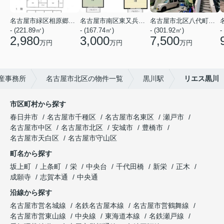
名古屋市緑区相原郷１丁目
名古屋市南区東又兵ヱ町４丁目
名古屋市北区八代町２丁目
- (221.89㎡)
- (167.74㎡)
- (301.92㎡)
-
2,980
3,000
7,500
万円
万円
万円
産事務所
名古屋市北区の物件一覧
黒川駅
リエス黒川
市区町村から探す
春日井市
名古屋市千種区
名古屋市名東区
瀬戸市
名古屋市中区
名古屋市北区
安城市
豊橋市
名古屋市天白区
名古屋市守山区
町名から探す
坂上町
上条町
栄
中央台
千代田橋
新栄
正木
成願寺
志賀本通
中央通
沿線から探す
名古屋市営名城線
名鉄名古屋本線
名古屋市営鶴舞線
名古屋市営東山線
中央線
東海道本線
名鉄瀬戸線