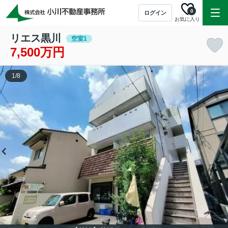
0
ログイン
お気に入り
リエス黒川
空室1
7,500万円
1
/
8