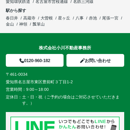
愛知環状鉄道
名古屋市営桜通線
名鉄三河線
駅から探す
春日井
高蔵寺
大曽根
星ヶ丘
八事
赤池
尾張一宮
金山
神領
瓢箪山
株式会社小川不動産事務所
0120-960-182
お問い合わせ
〒461-0034
愛知県名古屋市東区豊前町３丁目1-2
営業時間：
9:00～18:00
定休日：
土・日・祝（ご予約の場合はご対応させていただきま
す。）