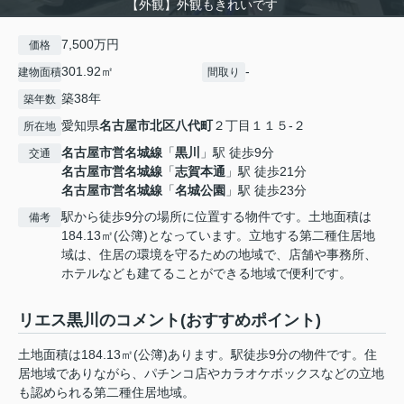
【外観】外観もきれいです
7,500万円
価格
301.92㎡
-
建物面積
間取り
築38年
築年数
愛知県
名古屋市北区
八代町
２丁目１１５-２
所在地
名古屋市営名城線
「
黒川
」駅 徒歩9分
交通
名古屋市営名城線
「
志賀本通
」駅 徒歩21分
名古屋市営名城線
「
名城公園
」駅 徒歩23分
駅から徒歩9分の場所に位置する物件です。土地面積は
備考
184.13㎡(公簿)となっています。立地する第二種住居地
域は、住居の環境を守るための地域で、店舗や事務所、
ホテルなども建てることができる地域で便利です。
リエス黒川のコメント(おすすめポイント)
土地面積は184.13㎡(公簿)あります。駅徒歩9分の物件です。住
居地域でありながら、パチンコ店やカラオケボックスなどの立地
も認められる第二種住居地域。