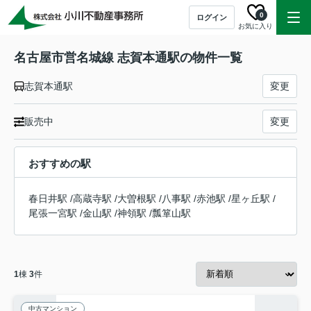
0
ログイン
お気に入り
名古屋市営名城線 志賀本通駅の物件一覧
志賀本通駅
変更
販売中
変更
おすすめの駅
春日井駅
/
高蔵寺駅
/
大曽根駅
/
八事駅
/
赤池駅
/
星ヶ丘駅
/
尾張一宮駅
/
金山駅
/
神領駅
/
瓢箪山駅
1
棟
3
件
中古マンション