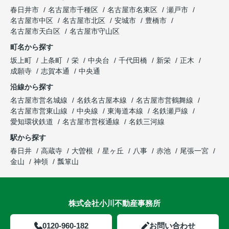
春日井市
名古屋市千種区
名古屋市名東区
瀬戸市
名古屋市中区
名古屋市北区
安城市
豊橋市
名古屋市天白区
名古屋市守山区
町名から探す
坂上町
上条町
栄
中央台
千代田橋
新栄
正木
成願寺
志賀本通
中央通
沿線から探す
名古屋市営名城線
名鉄名古屋本線
名古屋市営鶴舞線
名古屋市営東山線
中央線
東海道本線
名鉄瀬戸線
愛知環状鉄道
名古屋市営桜通線
名鉄三河線
駅から探す
春日井
高蔵寺
大曽根
星ヶ丘
八事
赤池
尾張一宮
金山
神領
瓢箪山
株式会社小川不動産事務所
0120-960-182
お問い合わせ