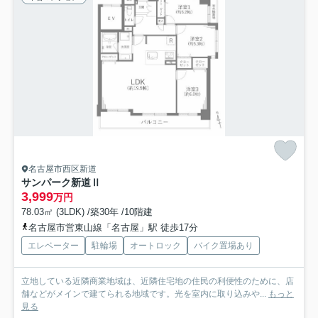
名古屋市西区新道
サンパーク新道Ⅱ
3,999
万円
78.03㎡ (3LDK) /築30年 /10階建
名古屋市営東山線「名古屋」駅 徒歩17分
エレベーター
駐輪場
オートロック
バイク置場あり
立地している近隣商業地域は、近隣住宅地の住民の利便性のために、店
舗などがメインで建てられる地域です。光を室内に取り込みや...
もっと
見る