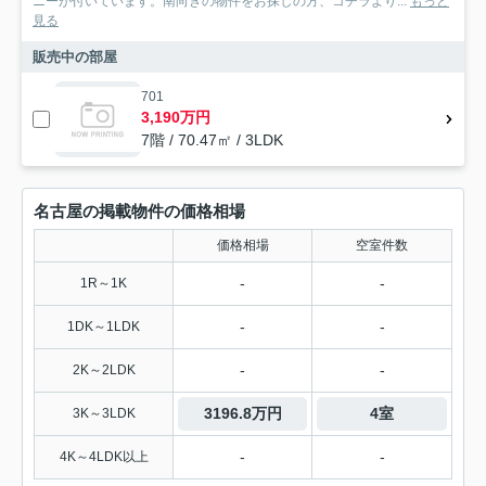
ニーが付いています。南向きの物件をお探しの方、コチラより...
もっと
見る
販売中の部屋
701
3,190万円
7階 / 70.47㎡ / 3LDK
名古屋の掲載物件の価格相場
価格相場
空室件数
-
-
1R～1K
-
-
1DK～1LDK
-
-
2K～2LDK
3196.8万円
4室
3K～3LDK
-
-
4K～4LDK以上