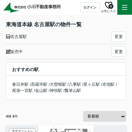
0
ログイン
お気に入り
東海道本線 名古屋駅の物件一覧
名古屋駅
変更
販売中
変更
おすすめの駅
春日井駅
/
高蔵寺駅
/
大曽根駅
/
八事駅
/
星ヶ丘駅
/
赤池駅
/
尾張一宮駅
/
金山駅
/
神領駅
/
瓢箪山駅
4
棟
4
件
中古マンション