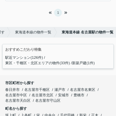
1
探す
東海道本線の物件一覧
東海道本線 名古屋駅の物件一覧
おすすめこだわり特集
駅近マンション(126件)
東区・千種区・北区エリアの物件(33件)
新築戸建(1件)
市区町村から探す
春日井市
名古屋市千種区
瀬戸市
名古屋市名東区
名古屋市中区
名古屋市北区
安城市
豊橋市
名古屋市天白区
名古屋市守山区
町名から探す
坂上町
上条町
栄
中央台
千代田橋
新栄
正木