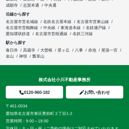
成願寺
志賀本通
中央通
沿線から探す
名古屋市営名城線
名鉄名古屋本線
名古屋市営東山線
名古屋市営鶴舞線
中央線
東海道本線
名鉄瀬戸線
愛知環状鉄道
名古屋市営桜通線
名鉄三河線
駅から探す
春日井
高蔵寺
大曽根
星ヶ丘
八事
赤池
尾張一宮
金山
神領
瓢箪山
株式会社小川不動産事務所
0120-960-182
お問い合わせ
〒461-0034
愛知県名古屋市東区豊前町３丁目1-2
営業時間：
9:00～18:00
定休日：
土・日・祝（ご予約の場合はご対応させていただきま