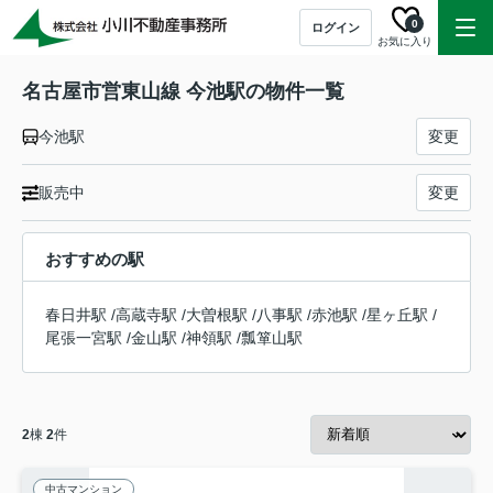
0
ログイン
お気に入り
名古屋市営東山線 今池駅の物件一覧
今池駅
変更
販売中
変更
おすすめの駅
春日井駅
/
高蔵寺駅
/
大曽根駅
/
八事駅
/
赤池駅
/
星ヶ丘駅
/
尾張一宮駅
/
金山駅
/
神領駅
/
瓢箪山駅
2
棟
2
件
中古マンション