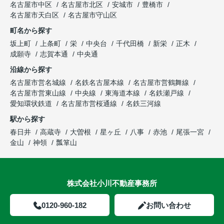
名古屋市中区
名古屋市北区
安城市
豊橋市
名古屋市天白区
名古屋市守山区
町名から探す
坂上町
上条町
栄
中央台
千代田橋
新栄
正木
成願寺
志賀本通
中央通
沿線から探す
名古屋市営名城線
名鉄名古屋本線
名古屋市営鶴舞線
名古屋市営東山線
中央線
東海道本線
名鉄瀬戸線
愛知環状鉄道
名古屋市営桜通線
名鉄三河線
駅から探す
春日井
高蔵寺
大曽根
星ヶ丘
八事
赤池
尾張一宮
金山
神領
瓢箪山
株式会社小川不動産事務所
0120-960-182
お問い合わせ