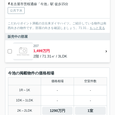
名古屋市営桜通線「今池」駅 徒歩15分
公共下水
こだわりポイント満載の古出来ダイヤハイツ。ご紹介している物件は南
西向きの物件です。部屋の向きを確認しましょう。71.31...
もっと見る
販売中の部屋
207
1,499万円
2階 / 71.31㎡ / 3LDK
今池の掲載物件の価格相場
価格相場
空室件数
-
-
1R～1K
-
-
1DK～1LDK
1290万円
1室
2K～2LDK