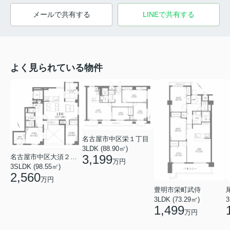
メールで共有する
LINEで共有する
よく見られている物件
名古屋市中区栄１丁目
3LDK (88.90㎡)
3,199
名古屋市中区大須２丁目
万円
3SLDK (98.55㎡)
2,560
万円
豊明市栄町武侍
3LDK (73.29㎡)
3
1,499
万円