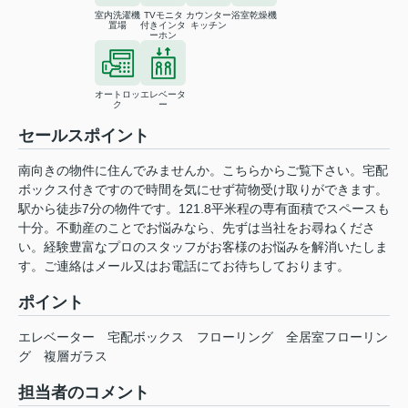
室内洗濯機
TVモニタ
カウンター
浴室乾燥機
置場
付きインタ
キッチン
ーホン
オートロッ
エレベータ
ク
ー
セールスポイント
南向きの物件に住んでみませんか。こちらからご覧下さい。宅配
ボックス付きですので時間を気にせず荷物受け取りができます。
駅から徒歩7分の物件です。121.8平米程の専有面積でスペースも
十分。不動産のことでお悩みなら、先ずは当社をお尋ねくださ
い。経験豊富なプロのスタッフがお客様のお悩みを解消いたしま
す。ご連絡はメール又はお電話にてお待ちしております。
ポイント
エレベーター
宅配ボックス
フローリング
全居室フローリン
グ
複層ガラス
担当者のコメント