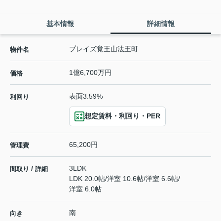
基本情報
詳細情報
プレイズ覚王山法王町
物件名
1億6,700万円
価格
表面3.59%
利回り
想定賃料・利回り・PER
65,200円
管理費
3LDK
間取り / 詳細
LDK 20.0帖
/
洋室 10.6帖
/
洋室 6.6帖
/
洋室 6.0帖
南
向き