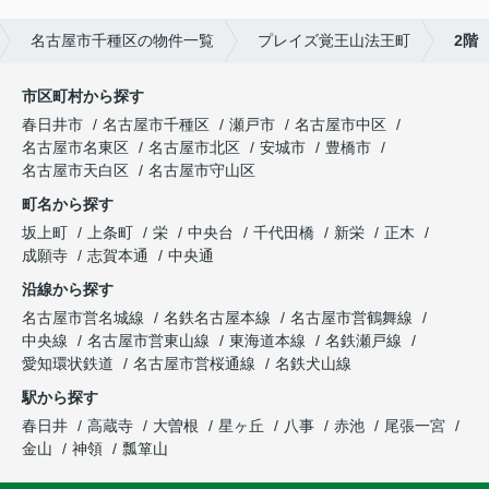
名古屋市千種区の物件一覧
プレイズ覚王山法王町
2階
市区町村から探す
春日井市
名古屋市千種区
瀬戸市
名古屋市中区
名古屋市名東区
名古屋市北区
安城市
豊橋市
名古屋市天白区
名古屋市守山区
町名から探す
坂上町
上条町
栄
中央台
千代田橋
新栄
正木
成願寺
志賀本通
中央通
沿線から探す
名古屋市営名城線
名鉄名古屋本線
名古屋市営鶴舞線
中央線
名古屋市営東山線
東海道本線
名鉄瀬戸線
愛知環状鉄道
名古屋市営桜通線
名鉄犬山線
駅から探す
春日井
高蔵寺
大曽根
星ヶ丘
八事
赤池
尾張一宮
金山
神領
瓢箪山