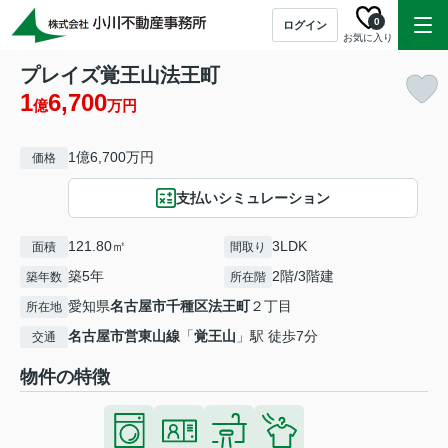
0
ログイン
お気に入り
プレイズ覚王山法王町
1
6,700
億
万円
1億6,700万円
価格
支払いシミュレーション
121.80㎡
3LDK
面積
間取り
築5年
2階/3階建
築年数
所在階
愛知県
名古屋市千種区
法王町
２丁目
所在地
名古屋市営東山線
「
覚王山
」駅 徒歩7分
交通
物件の特徴