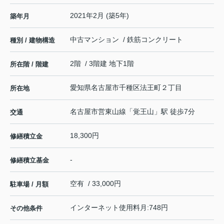
2021年2月 (築5年)
築年月
中古マンション / 鉄筋コンクリート
種別 / 建物構造
2階 / 3階建 地下1階
所在階 / 階建
愛知県
名古屋市千種区
法王町
２丁目
所在地
名古屋市営東山線
「
覚王山
」駅 徒歩7分
交通
18,300円
修繕積立金
-
修繕積立基金
空有 / 33,000円
駐車場 / 月額
インターネット使用料月:748円
その他条件