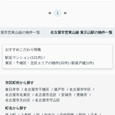
1
古屋市営東山線の物件一覧
名古屋市営東山線 覚王山駅の物件一覧
おすすめこだわり特集
駅近マンション(121件)
東区・千種区・北区エリアの物件(32件)
新築戸建(1件)
市区町村から探す
春日井市
名古屋市千種区
瀬戸市
名古屋市中区
名古屋市名東区
名古屋市北区
安城市
豊橋市
名古屋市天白区
名古屋市守山区
町名から探す
坂上町
上条町
栄
中央台
千代田橋
新栄
正木