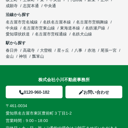
成願寺
志賀本通
中央通
沿線から探す
名古屋市営名城線
名鉄名古屋本線
名古屋市営鶴舞線
中央線
名古屋市営東山線
東海道本線
名鉄瀬戸線
愛知環状鉄道
名古屋市営桜通線
名鉄犬山線
駅から探す
春日井
高蔵寺
大曽根
星ヶ丘
八事
赤池
尾張一宮
金山
神領
瓢箪山
株式会社小川不動産事務所
0120-960-182
お問い合わせ
〒461-0034
愛知県名古屋市東区豊前町３丁目1-2
営業時間：
9:00～18:00