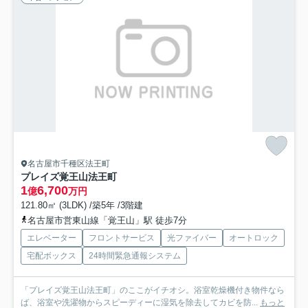
名古屋市千種区法王町
プレイズ覚王山法王町
1
6,700
億
万円
121.80㎡ (3LDK) /築5年 /3階建
名古屋市営東山線「覚王山」駅 徒歩7分
エレベーター
フロントサービス
光ファイバー
オートロック
宅配ボックス
24時間緊急通報システム
「プレイズ覚王山法王町」のここがイチオシ。浴室乾燥機付き物件なら
ば、浴室や洗濯物からスピーディーに湿気を除去してカビを防...
もっと