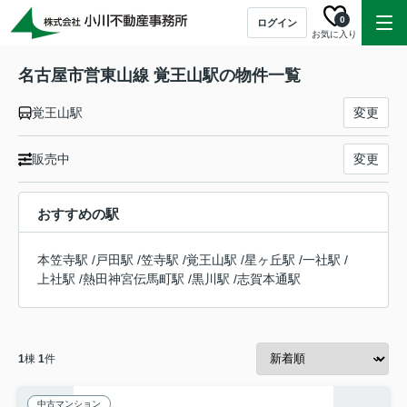
0
ログイン
お気に入り
名古屋市営東山線 覚王山駅の物件一覧
覚王山駅
変更
販売中
変更
おすすめの駅
本笠寺駅
/
戸田駅
/
笠寺駅
/
覚王山駅
/
星ヶ丘駅
/
一社駅
/
上社駅
/
熱田神宮伝馬町駅
/
黒川駅
/
志賀本通駅
1
棟
1
件
中古マンション