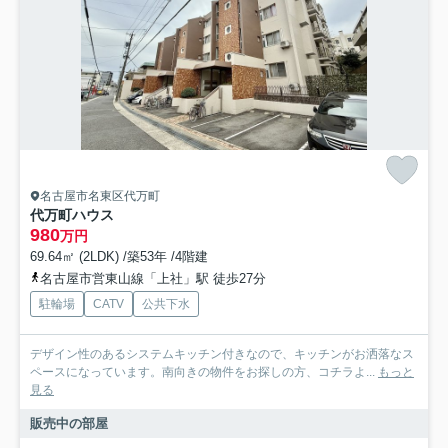
名古屋市名東区代万町
代万町ハウス
980
万円
69.64㎡ (2LDK) /築53年 /4階建
名古屋市営東山線「上社」駅 徒歩27分
駐輪場
CATV
公共下水
デザイン性のあるシステムキッチン付きなので、キッチンがお洒落なス
ペースになっています。南向きの物件をお探しの方、コチラよ...
もっと
見る
販売中の部屋