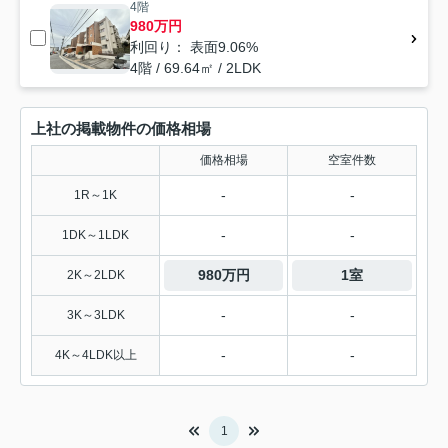
4階
980万円
利回り： 表面9.06%
4階 / 69.64㎡ / 2LDK
上社の掲載物件の価格相場
価格相場
空室件数
-
-
1R～1K
-
-
1DK～1LDK
980万円
1室
2K～2LDK
-
-
3K～3LDK
-
-
4K～4LDK以上
1