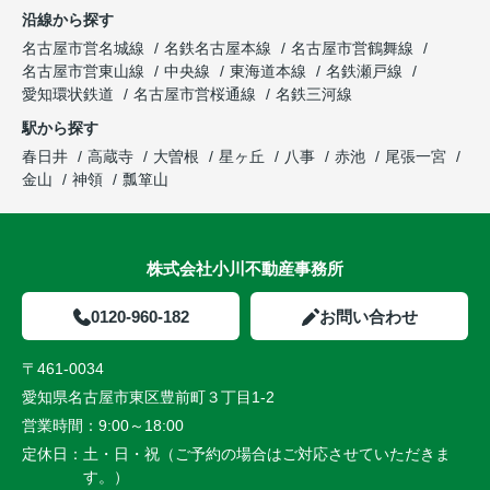
沿線から探す
名古屋市営名城線
名鉄名古屋本線
名古屋市営鶴舞線
名古屋市営東山線
中央線
東海道本線
名鉄瀬戸線
愛知環状鉄道
名古屋市営桜通線
名鉄三河線
駅から探す
春日井
高蔵寺
大曽根
星ヶ丘
八事
赤池
尾張一宮
金山
神領
瓢箪山
株式会社小川不動産事務所
0120-960-182
お問い合わせ
〒461-0034
愛知県名古屋市東区豊前町３丁目1-2
営業時間：
9:00～18:00
定休日：
土・日・祝（ご予約の場合はご対応させていただきま
す。）