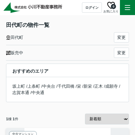
0
ログイン
お気に入り
田代町の物件一覧
田代町
変更
販売中
変更
おすすめのエリア
坂上町
/
上条町
/
中央台
/
千代田橋
/
栄
/
新栄
/
正木
/
成願寺
/
志賀本通
/
中央通
1
棟
1
件
中古マンション