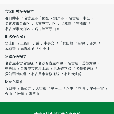
市区町村から探す
春日井市
名古屋市千種区
瀬戸市
名古屋市中区
名古屋市名東区
名古屋市北区
安城市
豊橋市
名古屋市天白区
名古屋市守山区
町名から探す
坂上町
上条町
栄
中央台
千代田橋
新栄
正木
成願寺
志賀本通
中央通
沿線から探す
名古屋市営名城線
名鉄名古屋本線
名古屋市営鶴舞線
中央線
名古屋市営東山線
東海道本線
名鉄瀬戸線
愛知環状鉄道
名古屋市営桜通線
名鉄犬山線
駅から探す
春日井
高蔵寺
大曽根
星ヶ丘
八事
赤池
尾張一宮
金山
神領
瓢箪山