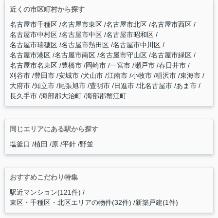
近くの市区町村から探す
名古屋市千種区
名古屋市東区
名古屋市北区
名古屋市西区
名古屋市中村区
名古屋市中区
名古屋市昭和区
名古屋市瑞穂区
名古屋市熱田区
名古屋市中川区
名古屋市港区
名古屋市南区
名古屋市守山区
名古屋市緑区
名古屋市名東区
豊橋市
岡崎市
一宮市
瀬戸市
春日井市
刈谷市
豊田市
安城市
犬山市
江南市
小牧市
稲沢市
東海市
大府市
知立市
尾張旭市
豊明市
日進市
北名古屋市
あま市
長久手市
海部郡大治町
海部郡蟹江町
同じエリアにある駅から探す
塩釜口
植田
原
平針
野並
おすすめこだわり特集
駅近マンション(121件)
東区・千種区・北区エリアの物件(32件)
新築戸建(1件)