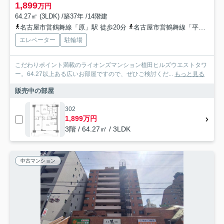
1,899
万円
64.27㎡ (3LDK) /築37年 /14階建
名古屋市営鶴舞線「原」駅 徒歩20分
名古屋市営鶴舞線「平針」駅 徒歩24分
エレベーター
駐輪場
こだわりポイント満載のライオンズマンション植田ヒルズウエストタワ
ー。64.27以上ある広いお部屋ですので、ぜひご検討くだ...
もっと見る
販売中の部屋
302
1,899万円
3階 / 64.27㎡ / 3LDK
中古マンション