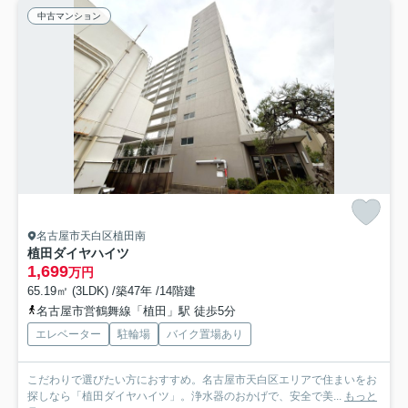
中古マンション
名古屋市天白区植田南
植田ダイヤハイツ
1,699
万円
65.19㎡ (3LDK) /築47年 /14階建
名古屋市営鶴舞線「植田」駅 徒歩5分
エレベーター
駐輪場
バイク置場あり
こだわりで選びたい方におすすめ。名古屋市天白区エリアで住まいをお
探しなら「植田ダイヤハイツ」。浄水器のおかげで、安全で美...
もっと