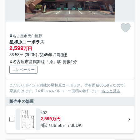
名古屋市天白区原
星和原コーポラス
2,599
万円
86.58㎡ (3LDK) /築45年 /10階建
名古屋市営鶴舞線「原」駅 徒歩1分
エレベーター
こだわりポイント満載の星和原コーポラス。専有面積86.58㎡なので、
家族向けです。14.61㎡のバルコニー面積の物件です...
もっと見る
販売中の部屋
402
2,599万円
4階 / 86.58㎡ / 3LDK