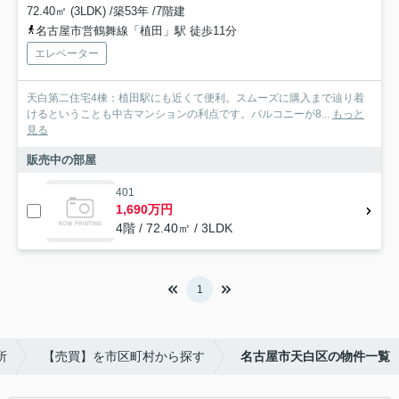
72.40㎡ (3LDK) /築53年 /7階建
名古屋市営鶴舞線「植田」駅 徒歩11分
エレベーター
天白第二住宅4棟：植田駅にも近くて便利。スムーズに購入まで辿り着
けるということも中古マンションの利点です。バルコニーが8...
もっと
見る
販売中の部屋
401
1,690万円
4階 / 72.40㎡ / 3LDK
1
所
【売買】を市区町村から探す
名古屋市天白区の物件一覧