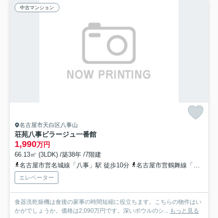
中古マンション
名古屋市天白区八事山
荘苑八事ビラージュ一番館
1,990
万円
66.13㎡ (3LDK) /築38年 /7階建
名古屋市営名城線「八事」駅 徒歩10分
名古屋市営鶴舞線「八事」駅 徒歩10分
エレベーター
食器洗乾燥機は食後の家事の時間短縮に役立ちます。こちらの物件はい
かがでしょうか。価格は2,090万円です。深いボウルのシ...
もっと見る