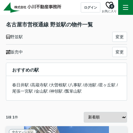
0
ログイン
お気に入り
名古屋市営桜通線 野並駅の物件一覧
野並駅
変更
販売中
変更
おすすめの駅
春日井駅
/
高蔵寺駅
/
大曽根駅
/
八事駅
/
赤池駅
/
星ヶ丘駅
/
尾張一宮駅
/
金山駅
/
神領駅
/
瓢箪山駅
1
棟
1
件
中古マンション