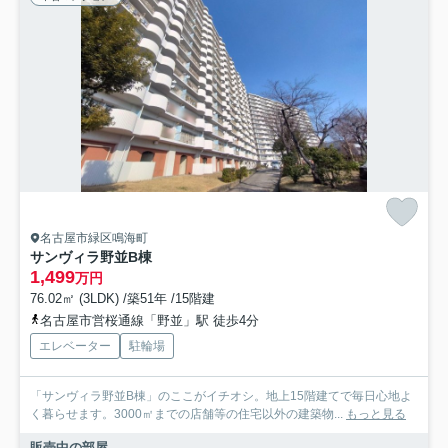
名古屋市緑区鳴海町
サンヴィラ野並B棟
1,499
万円
76.02㎡ (3LDK) /築51年 /15階建
名古屋市営桜通線「野並」駅 徒歩4分
エレベーター
駐輪場
「サンヴィラ野並B棟」のここがイチオシ。地上15階建てで毎日心地よ
く暮らせます。3000㎡までの店舗等の住宅以外の建築物...
もっと見る
販売中の部屋