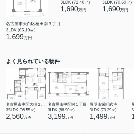
3LDK (72.40㎡)
3LDK (70.69㎡)
1,690
1,690
万円
万円
名古屋市天白区植田南３丁目
3LDK (65.19㎡)
1,699
万円
よく見られている物件
名古屋市中区大須２丁目
名古屋市中区栄１丁目
豊明市栄町武侍
3SLDK (98.55㎡)
3LDK (88.90㎡)
3LDK (73.29㎡)
3
2,560
3,199
1,499
万円
万円
万円