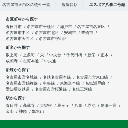
名古屋市天白区の物件一覧
塩釜口駅
エスポア八事二号館
市区町村から探す
春日井市
名古屋市千種区
瀬戸市
名古屋市名東区
名古屋市中区
名古屋市北区
安城市
豊橋市
名古屋市天白区
名古屋市守山区
町名から探す
坂上町
上条町
栄
中央台
千代田橋
新栄
正木
成願寺
志賀本通
中央通
沿線から探す
名古屋市営名城線
名鉄名古屋本線
名古屋市営東山線
名古屋市営鶴舞線
中央線
東海道本線
名鉄瀬戸線
愛知環状鉄道
名古屋市営桜通線
名鉄三河線
駅から探す
春日井
高蔵寺
大曽根
星ヶ丘
八事
赤池
尾張一宮
金山
神領
瓢箪山