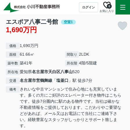
0
ログイン
お気に入り
エスポア八事二号館
空室1
1,690万円
1,690万円
価格
61.66㎡
2LDK
面積
間取り
築41年
4階/5階建
築年数
所在階
愛知県
名古屋市天白区
八事山
520
所在地
名古屋市営鶴舞線
「
塩釜口
」駅 徒歩7分
交通
きれいな中古マンションで住み心地にも充実していま
備考
す。多くの方にご好評のエレベーター付き物件はこちら
です。徒歩7分圏内に駅のある物件です。当社は確かな
不動産情報をご提供しております。こだわりやご要望な
どがあれば、メール又はお電話にて当社にご連絡下さ
い。経験豊富なスタッフがしっかりとサポート致しま
す。