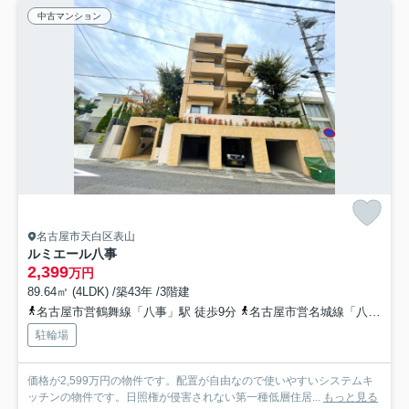
中古マンション
名古屋市天白区表山
ルミエール八事
2,399
万円
89.64㎡ (4LDK) /築43年 /3階建
名古屋市営鶴舞線「八事」駅 徒歩9分
名古屋市営名城線「八事」駅 徒歩9分
駐輪場
価格が2,599万円の物件です。配置が自由なので使いやすいシステムキ
ッチンの物件です。日照権が侵害されない第一種低層住居...
もっと見る