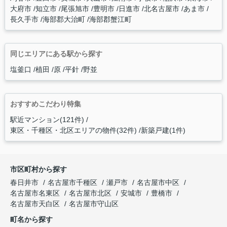
大府市
知立市
尾張旭市
豊明市
日進市
北名古屋市
あま市
長久手市
海部郡大治町
海部郡蟹江町
同じエリアにある駅から探す
塩釜口
植田
原
平針
野並
おすすめこだわり特集
駅近マンション(121件)
東区・千種区・北区エリアの物件(32件)
新築戸建(1件)
市区町村から探す
春日井市
名古屋市千種区
瀬戸市
名古屋市中区
名古屋市名東区
名古屋市北区
安城市
豊橋市
名古屋市天白区
名古屋市守山区
町名から探す