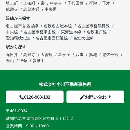
坂上町
上条町
栄
中央台
千代田橋
新栄
正木
成願寺
志賀本通
中央通
沿線から探す
名古屋市営名城線
名鉄名古屋本線
名古屋市営鶴舞線
中央線
名古屋市営東山線
東海道本線
名鉄瀬戸線
愛知環状鉄道
名古屋市営桜通線
名鉄犬山線
駅から探す
春日井
高蔵寺
大曽根
星ヶ丘
八事
赤池
尾張一宮
金山
神領
瓢箪山
株式会社小川不動産事務所
0120-960-182
お問い合わせ
〒461-0034
愛知県名古屋市東区豊前町３丁目1-2
営業時間：
9:00～18:00