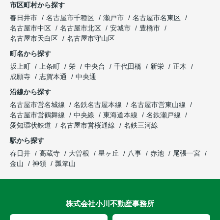
市区町村から探す
春日井市
名古屋市千種区
瀬戸市
名古屋市名東区
名古屋市中区
名古屋市北区
安城市
豊橋市
名古屋市天白区
名古屋市守山区
町名から探す
坂上町
上条町
栄
中央台
千代田橋
新栄
正木
成願寺
志賀本通
中央通
沿線から探す
名古屋市営名城線
名鉄名古屋本線
名古屋市営東山線
名古屋市営鶴舞線
中央線
東海道本線
名鉄瀬戸線
愛知環状鉄道
名古屋市営桜通線
名鉄三河線
駅から探す
春日井
高蔵寺
大曽根
星ヶ丘
八事
赤池
尾張一宮
金山
神領
瓢箪山
株式会社小川不動産事務所