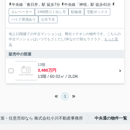
中央線「春日井」駅 徒歩7分
中央線「神領」駅 徒歩41分
中央線「
エレベーター
24時間ゴミ出し可
駐輪場
宅配ボックス
バイク置場あり
公共下水
地上13階建ての中古マンションは、弊社イチオシの物件です。こちらの
中古マンションはいつでもゴミだしOKなので朝もラクラク...
もっと見
る
販売中の部屋
13階
3,480万円
13階 / 60.02㎡ / 2LDK
1
策・任意売却なら 株式会社小川不動産事務所
中央通の物件一覧