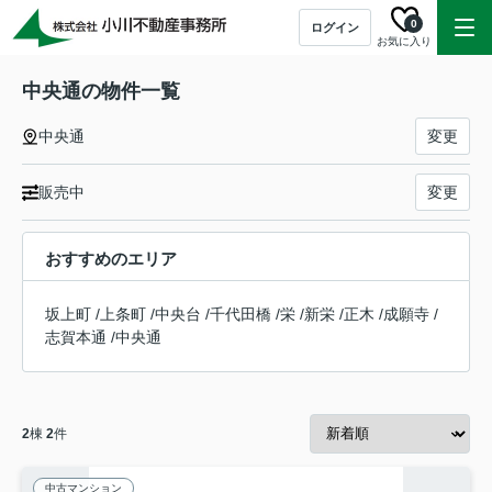
0
ログイン
お気に入り
中央通の物件一覧
中央通
変更
販売中
変更
おすすめのエリア
坂上町
/
上条町
/
中央台
/
千代田橋
/
栄
/
新栄
/
正木
/
成願寺
/
志賀本通
/
中央通
2
棟
2
件
中古マンション