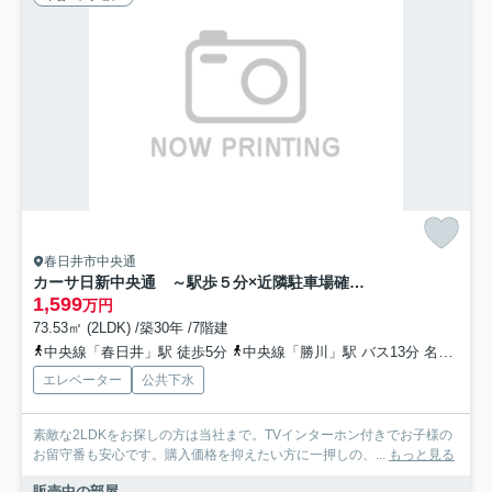
春日井市中央通
カーサ日新中央通 ～駅歩５分×近隣駐車場確保済×１フロア２邸～
1,599
万円
73.53㎡ (2LDK) /築30年 /7階建
中央線「春日井」駅 徒歩5分
中央線「勝川」駅 バス13分 名鉄バス「鳥居松」 停歩11分
エレベーター
公共下水
素敵な2LDKをお探しの方は当社まで。TVインターホン付きでお子様の
お留守番も安心です。購入価格を抑えたい方に一押しの、...
もっと見る
販売中の部屋