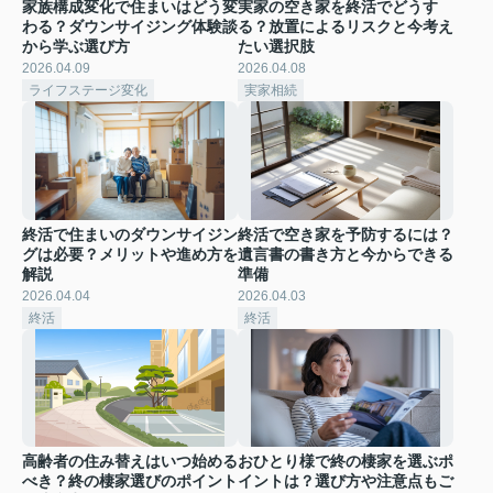
家族構成変化で住まいはどう変
実家の空き家を終活でどうす
わる？ダウンサイジング体験談
る？放置によるリスクと今考え
から学ぶ選び方
たい選択肢
2026.04.09
2026.04.08
ライフステージ変化
実家相続
終活で住まいのダウンサイジン
終活で空き家を予防するには？
グは必要？メリットや進め方を
遺言書の書き方と今からできる
解説
準備
2026.04.04
2026.04.03
終活
終活
高齢者の住み替えはいつ始める
おひとり様で終の棲家を選ぶポ
べき？終の棲家選びのポイント
イントは？選び方や注意点もご