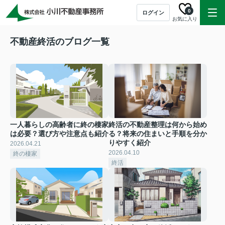
0
ログイン
お気に入り
不動産終活のブログ一覧
一人暮らしの高齢者に終の棲家
終活の不動産整理は何から始め
は必要？選び方や注意点も紹介
る？将来の住まいと手順を分か
りやすく紹介
2026.04.21
2026.04.10
終の棲家
終活