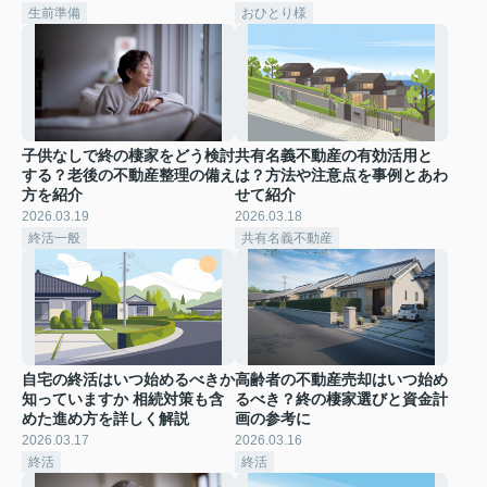
生前準備
おひとり様
子供なしで終の棲家をどう検討
共有名義不動産の有効活用と
する？老後の不動産整理の備え
は？方法や注意点を事例とあわ
方を紹介
せて紹介
2026.03.19
2026.03.18
終活一般
共有名義不動産
自宅の終活はいつ始めるべきか
高齢者の不動産売却はいつ始め
知っていますか 相続対策も含
るべき？終の棲家選びと資金計
めた進め方を詳しく解説
画の参考に
2026.03.17
2026.03.16
終活
終活