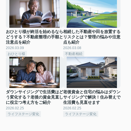
おひとり様が終活を始めるなら
相続した不動産や田を放置する
どうする？不動産整理の手順と
リスクとは？管理の悩みや注意
注意点を紹介
点も紹介
2026.03.09
2026.03.08
おひとり様
不動産相続
ダウンサイジングで生活費はど
老後資金と住宅の悩みはダウン
う変化する？老後の資金見直し
サイジングで解決！住み替えで
に役立つ考え方をご紹介
生活費も見直せます
2026.02.25
2026.02.25
ライフステージ変化
ライフステージ変化