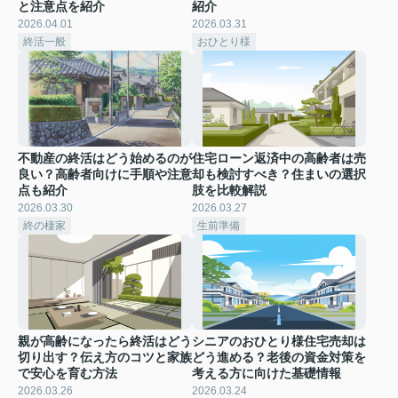
と注意点を紹介
紹介
2026.04.01
2026.03.31
終活一般
おひとり様
不動産の終活はどう始めるのが
住宅ローン返済中の高齢者は売
良い？高齢者向けに手順や注意
却も検討すべき？住まいの選択
点も紹介
肢を比較解説
2026.03.30
2026.03.27
終の棲家
生前準備
親が高齢になったら終活はどう
シニアのおひとり様住宅売却は
切り出す？伝え方のコツと家族
どう進める？老後の資金対策を
で安心を育む方法
考える方に向けた基礎情報
2026.03.26
2026.03.24