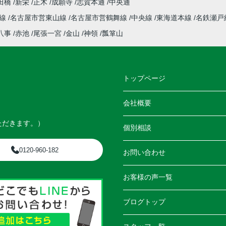
田橋
新栄
正木
成願寺
志賀本通
中央通
本線
名古屋市営東山線
名古屋市営鶴舞線
中央線
東海道本線
名鉄瀬戸
八事
赤池
尾張一宮
金山
神領
瓢箪山
トップページ
会社概要
ただきます。）
個別相談
0120-960-182
お問い合わせ
お客様の声一覧
ブログトップ