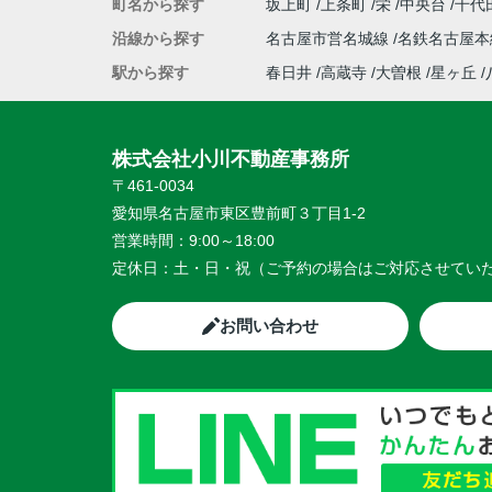
町名から探す
坂上町
上条町
栄
中央台
千代
沿線から探す
名古屋市営名城線
名鉄名古屋
駅から探す
春日井
高蔵寺
大曽根
星ヶ丘
株式会社小川不動産事務所
〒461-0034
愛知県名古屋市東区豊前町３丁目1-2
営業時間：
9:00～18:00
定休日：
土・日・祝（ご予約の場合はご対応させてい
お問い合わせ