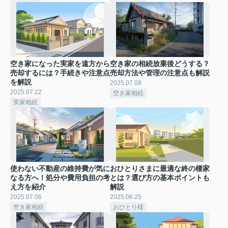
空き家になった実家を遠方から
空き家の相続放棄後どうする？
売却するには？手続きや注意点
売却方法や管理の注意点も解説
を解説
2025.07.08
2025.07.22
空き家相続
実家相続
使わない不動産の維持費が気に
おひとりさまに最適な終の棲家
なる方へ！処分や費用負担の考
とは？選び方の基本ポイントも
え方を紹介
解説
2025.07.06
2025.06.25
空き家相続
おひとり様