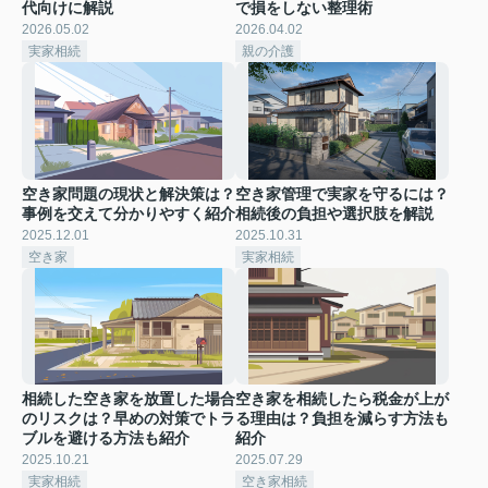
代向けに解説
で損をしない整理術
2026.05.02
2026.04.02
実家相続
親の介護
空き家問題の現状と解決策は？
空き家管理で実家を守るには？
事例を交えて分かりやすく紹介
相続後の負担や選択肢を解説
2025.12.01
2025.10.31
空き家
実家相続
相続した空き家を放置した場合
空き家を相続したら税金が上が
のリスクは？早めの対策でトラ
る理由は？負担を減らす方法も
ブルを避ける方法も紹介
紹介
2025.10.21
2025.07.29
実家相続
空き家相続