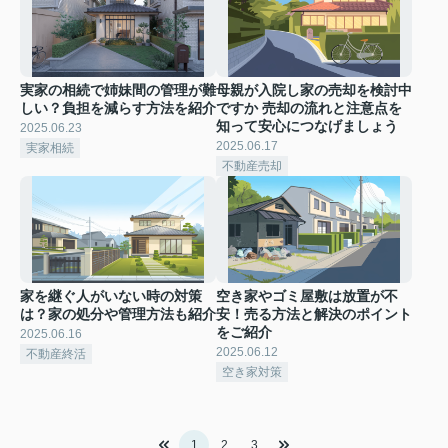
実家の相続で姉妹間の管理が難
母親が入院し家の売却を検討中
しい？負担を減らす方法を紹介
ですか 売却の流れと注意点を
知って安心につなげましょう
2025.06.23
2025.06.17
実家相続
不動産売却
家を継ぐ人がいない時の対策
空き家やゴミ屋敷は放置が不
は？家の処分や管理方法も紹介
安！売る方法と解決のポイント
をご紹介
2025.06.16
2025.06.12
不動産終活
空き家対策
1
2
3