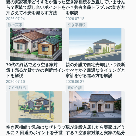
親の実家将来どうするか迷った
空き家相続を放置していません
ら？家族で話し合いポイントを
か？共有名義トラブルの防ぎ方
押さえて不安を減らす方法
を解説
2026.07.24
2026.07.18
親の実家
空き家相続
70代の終活で迷う空き家対
親の介護で自宅売却はいつ決断
策！売るか貸すかの判断ポイン
すべきか？最適なタイミングと
トを解説
家計を守る進め方を解説
2026.07.16
2026.06.27
７０代終活
親の介護
空き家相続で兄弟はなぜトラブ
親が施設入居したら実家はどう
ルに？ 回避のポイントを子世
する？空き家対策と実家の処分