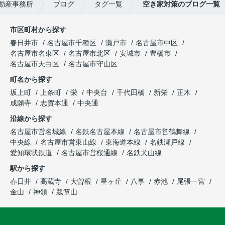
動産事務所
ブログ
タグ一覧
空き家対策のブログ一覧
市区町村から探す
春日井市
名古屋市千種区
瀬戸市
名古屋市中区
名古屋市名東区
名古屋市北区
安城市
豊橋市
名古屋市天白区
名古屋市守山区
町名から探す
坂上町
上条町
栄
中央台
千代田橋
新栄
正木
成願寺
志賀本通
中央通
沿線から探す
名古屋市営名城線
名鉄名古屋本線
名古屋市営鶴舞線
中央線
名古屋市営東山線
東海道本線
名鉄瀬戸線
愛知環状鉄道
名古屋市営桜通線
名鉄犬山線
駅から探す
春日井
高蔵寺
大曽根
星ヶ丘
八事
赤池
尾張一宮
金山
神領
瓢箪山