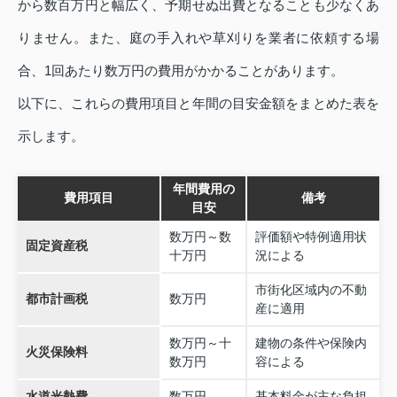
から数百万円と幅広く、予期せぬ出費となることも少なくあ
りません。また、庭の手入れや草刈りを業者に依頼する場
合、1回あたり数万円の費用がかかることがあります。
以下に、これらの費用項目と年間の目安金額をまとめた表を
示します。
年間費用の
費用項目
備考
目安
数万円～数
評価額や特例適用状
固定資産税
十万円
況による
市街化区域内の不動
都市計画税
数万円
産に適用
数万円～十
建物の条件や保険内
火災保険料
数万円
容による
水道光熱費
数万円
基本料金が主な負担