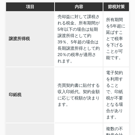
項目
内容
節税対策
売却益に対して課税さ
所有期間
れる税金。所有期間が
を5年超に
5年以下の場合は短期
延ばすこ
譲渡所得として約
譲渡所得税
とで税率
39％、5年超の場合は
を下げる
長期譲渡所得として約
ことが可
20％の税率が適用さ
能です。
れます。
電子契約
を利用す
売買契約書に貼付する
ること
収入印紙代。契約金額
で、印紙
印紙税
に応じて税額が決まり
税が不要
ます。
となる場
合があり
ます。
複数の不
動産会社