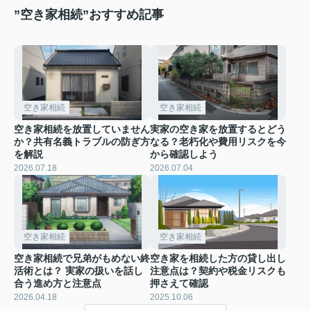
”空き家相続”おすすめ記事
空き家相続
空き家相続
空き家相続を放置していません
実家の空き家を放置するとどう
か？共有名義トラブルの防ぎ方
なる？老朽化や費用リスクを今
を解説
から確認しよう
2026.07.18
2026.07.04
空き家相続
空き家相続
空き家相続で兄弟がもめない終
空き家を相続した方の貸し出し
活術とは？ 実家の扱いを話し
注意点は？契約や税金リスクも
合う進め方と注意点
押さえて確認
2026.04.18
2025.10.06