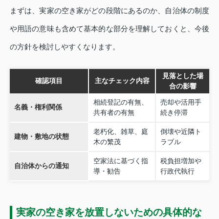
まずは、実家の空き家がどの段階にあるのか、自治体の制度
や用語の意味も含めて基本的な部分を理解しておくと、今後
の方針を検討しやすくなります。
見落とした場
確認項目
主なチェック内容
合の影響
相続登記の有無、
売却や活用手
名義・権利関係
共有者の有無
続き停滞
老朽化、雑草、庭
倒壊や近隣ト
建物・敷地の状態
木の繁茂
ラブル
空家法に基づく指
税負担増加や
自治体からの通知
導・勧告
行政代執行
実家の空き家を放置しないための具体的な