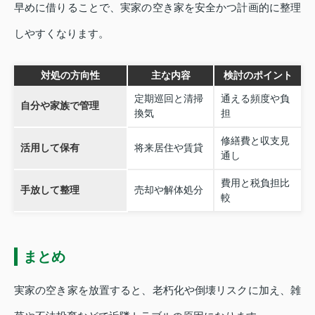
早めに借りることで、実家の空き家を安全かつ計画的に整理
しやすくなります。
対処の方向性
主な内容
検討のポイント
定期巡回と清掃
通える頻度や負
自分や家族で管理
換気
担
修繕費と収支見
活用して保有
将来居住や賃貸
通し
費用と税負担比
手放して整理
売却や解体処分
較
まとめ
実家の空き家を放置すると、老朽化や倒壊リスクに加え、雑