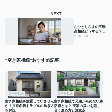
NEXT
おひとりさまの不動
産相続どうする？ 生
前対策で安心の準備
2026.07.05
ステップを解説
”空き家相続”おすすめ記事
空き家相続
空き家相続
空き家相続を放置していません
空き家相続で兄弟がもめない終
か？共有名義トラブルの防ぎ方
活術とは？ 実家の扱いを話し
を解説
合う進め方と注意点