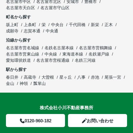
名古屋市中区
名古屋市北区
安城市
豊橋市
名古屋市天白区
名古屋市守山区
町名から探す
坂上町
上条町
栄
中央台
千代田橋
新栄
正木
成願寺
志賀本通
中央通
沿線から探す
名古屋市営名城線
名鉄名古屋本線
名古屋市営鶴舞線
名古屋市営東山線
中央線
東海道本線
名鉄瀬戸線
愛知環状鉄道
名古屋市営桜通線
名鉄三河線
駅から探す
春日井
高蔵寺
大曽根
星ヶ丘
八事
赤池
尾張一宮
金山
神領
瓢箪山
株式会社小川不動産事務所
0120-960-182
お問い合わせ