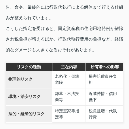
告、命令、最終的には行政代執行による解体まで行える仕組
みが整えられています。
こうした指定を受けると、固定資産税の住宅用地特例が解除
され税負担が増えるほか、行政代執行費用の負担など、経済
的なダメージも大きくなるおそれがあります。
リスクの種類
主な内容
所有者への影響
老朽化・倒壊
損害賠償責任負
物理的リスク
危険
担
雑草・不法投
近隣苦情・信用
環境・治安リスク
棄等
低下
特定空家等指
税負担増・代執
法的・経済的リスク
定等
行費