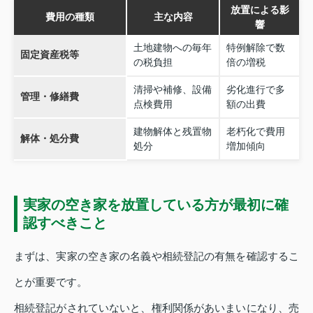
放置による影
費用の種類
主な内容
響
土地建物への毎年
特例解除で数
固定資産税等
の税負担
倍の増税
清掃や補修、設備
劣化進行で多
管理・修繕費
点検費用
額の出費
建物解体と残置物
老朽化で費用
解体・処分費
処分
増加傾向
実家の空き家を放置している方が最初に確
認すべきこと
まずは、実家の空き家の名義や相続登記の有無を確認するこ
とが重要です。
相続登記がされていないと、権利関係があいまいになり、売