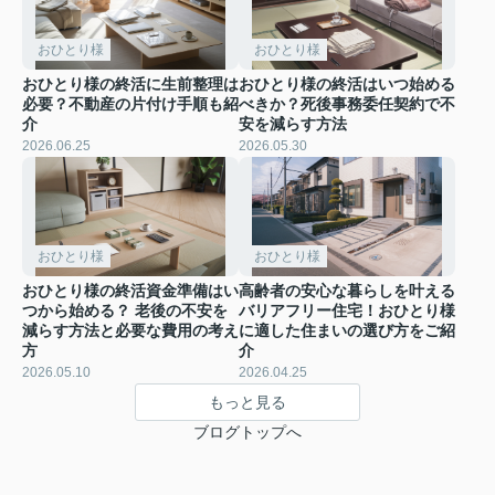
おひとり様
おひとり様
おひとり様の終活に生前整理は
おひとり様の終活はいつ始める
必要？不動産の片付け手順も紹
べきか？死後事務委任契約で不
介
安を減らす方法
2026.06.25
2026.05.30
おひとり様
おひとり様
おひとり様の終活資金準備はい
高齢者の安心な暮らしを叶える
つから始める？ 老後の不安を
バリアフリー住宅！おひとり様
減らす方法と必要な費用の考え
に適した住まいの選び方をご紹
方
介
2026.05.10
2026.04.25
もっと見る
ブログトップへ