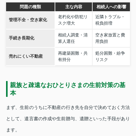
問題の種類
主な内容
相続人への影響
老朽化や防犯リ
近隣トラブル・
管理不全・空き家化
スク増大
税負担増
相続人調査・清
空き家放置と費
手続き長期化
算人選任
用負担
再建築困難・共
処分困難・紛争
売れにくい不動産
有持分
リスク
親族と疎遠なおひとりさまの生前対策の基
本
まず、生前のうちに不動産の行き先を自分で決めておく方法
として、遺言書の作成や生前贈与、遺贈といった手段があり
ます。