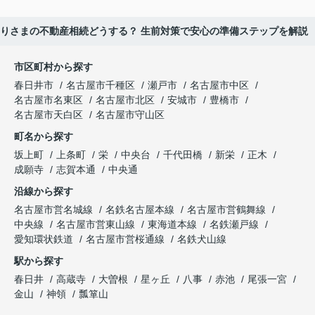
りさまの不動産相続どうする？ 生前対策で安心の準備ステップを解説
市区町村から探す
春日井市
名古屋市千種区
瀬戸市
名古屋市中区
名古屋市名東区
名古屋市北区
安城市
豊橋市
名古屋市天白区
名古屋市守山区
町名から探す
坂上町
上条町
栄
中央台
千代田橋
新栄
正木
成願寺
志賀本通
中央通
沿線から探す
名古屋市営名城線
名鉄名古屋本線
名古屋市営鶴舞線
中央線
名古屋市営東山線
東海道本線
名鉄瀬戸線
愛知環状鉄道
名古屋市営桜通線
名鉄犬山線
駅から探す
春日井
高蔵寺
大曽根
星ヶ丘
八事
赤池
尾張一宮
金山
神領
瓢箪山