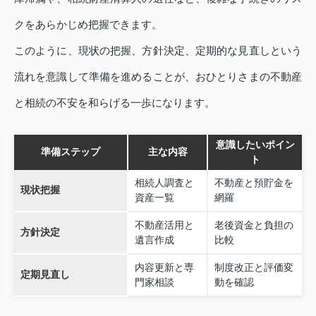
クをあらかじめ把握できます。
このように、現状の把握、方針決定、定期的な見直しという
流れを意識して準備を進めることが、おひとりさまの不動産
と相続の不安を和らげる一歩になります。
意識したいポイン
準備ステップ
主な内容
ト
相続人調査と
不動産と預貯金を
現状把握
資産一覧
網羅
不動産活用と
老後資金と負担の
方針決定
遺言作成
比較
内容更新と専
制度改正と評価変
定期見直し
門家相談
動を確認