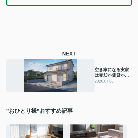
NEXT
空き家になる実家
は売却か賃貸か？
判断に迷う前に押
2026.07.06
さえたい基準
”おひとり様”おすすめ記事