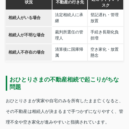
状況
不動産の行き先
スク
法定相続人に承
登記遅れ・管理
相続人がいる場合
継
放置
裁判所選任の管
手続き長期化負
相続人が不明な場合
理人
担増
清算後に国庫帰
空き家化・放置
相続人不存在の場合
属
懸念
おひとりさまの不動産相続で起こりがちな
問題
おひとりさまが実家や自宅のみを所有したまま亡くなると、
その不動産は相続人が決まるまで手つかずになりやすく、管
理不全や空き家化が進みやすいと指摘されています。