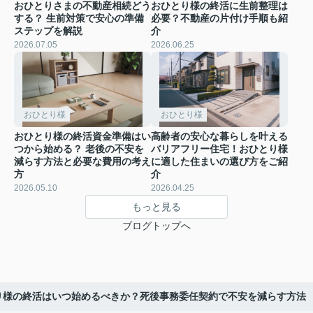
おひとりさまの不動産相続どう
おひとり様の終活に生前整理は
する？ 生前対策で安心の準備
必要？不動産の片付け手順も紹
ステップを解説
介
2026.07.05
2026.06.25
おひとり様
おひとり様
おひとり様の終活資金準備はい
高齢者の安心な暮らしを叶える
つから始める？ 老後の不安を
バリアフリー住宅！おひとり様
減らす方法と必要な費用の考え
に適した住まいの選び方をご紹
方
介
2026.05.10
2026.04.25
もっと見る
ブログトップへ
り様の終活はいつ始めるべきか？死後事務委任契約で不安を減らす方法