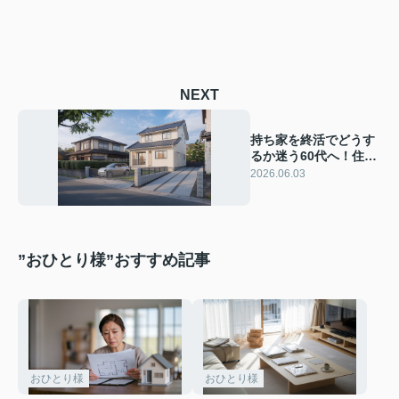
NEXT
持ち家を終活でどうす
るか迷う60代へ！住み
替えのタイミングと後
2026.06.03
悔しない選び方を解説
”おひとり様”おすすめ記事
おひとり様
おひとり様