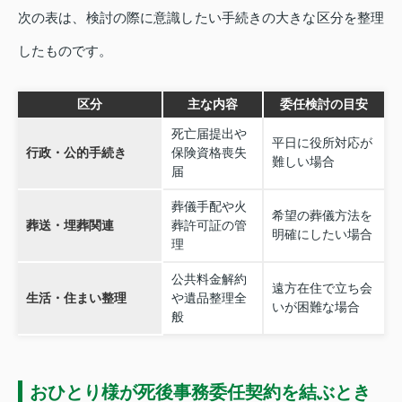
次の表は、検討の際に意識したい手続きの大きな区分を整理
したものです。
区分
主な内容
委任検討の目安
死亡届提出や
平日に役所対応が
行政・公的手続き
保険資格喪失
難しい場合
届
葬儀手配や火
希望の葬儀方法を
葬送・埋葬関連
葬許可証の管
明確にしたい場合
理
公共料金解約
遠方在住で立ち会
生活・住まい整理
や遺品整理全
いが困難な場合
般
おひとり様が死後事務委任契約を結ぶとき