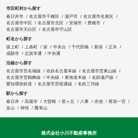
市区町村から探す
春日井市
名古屋市千種区
瀬戸市
名古屋市名東区
名古屋市中区
名古屋市北区
安城市
豊橋市
名古屋市天白区
名古屋市守山区
町名から探す
坂上町
上条町
栄
中央台
千代田橋
新栄
正木
成願寺
志賀本通
中央通
沿線から探す
名古屋市営名城線
名鉄名古屋本線
名古屋市営東山線
名古屋市営鶴舞線
中央線
東海道本線
名鉄瀬戸線
愛知環状鉄道
名古屋市営桜通線
名鉄三河線
駅から探す
春日井
高蔵寺
大曽根
星ヶ丘
八事
赤池
尾張一宮
金山
神領
瓢箪山
株式会社小川不動産事務所