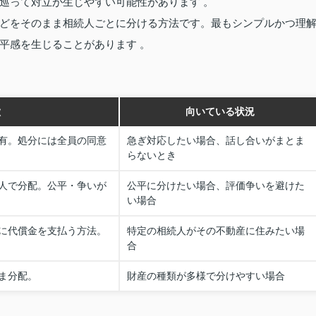
巡って対立が生じやすい可能性があります 。
どをそのまま相続人ごとに分ける方法です。最もシンプルかつ理
平感を生じることがあります 。
徴
向いている状況
有。処分には全員の同意
急ぎ対応したい場合、話し合いがまとま
らないとき
人で分配。公平・争いが
公平に分けたい場合、評価争いを避けた
い場合
に代償金を支払う方法。
特定の相続人がその不動産に住みたい場
合
ま分配。
財産の種類が多様で分けやすい場合