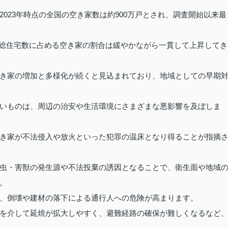
023年時点の全国の空き家数は約900万戸とされ、調査開始以来最
り、総住宅数に占める空き家の割合は緩やかながら一貫して上昇してき
き家の増加と多様化が続くと見込まれており、地域としての早期
いものは、周辺の治安や生活環境にさまざまな悪影響を及ぼしま
き家が不法侵入や放火といった犯罪の温床となり得ることが指摘
虫・害獣の発生源や不法投棄の誘因となることで、衛生面や地域
。
、倒壊や建材の落下による通行人への危険が高まります。
を介して延焼が拡大しやすく、避難経路の確保が難しくなるなど