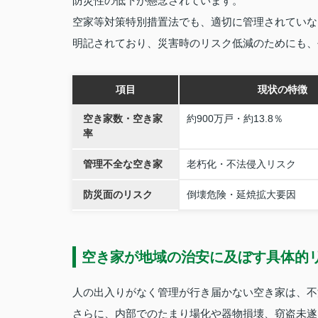
防災性の低下が懸念されています。
空家等対策特別措置法でも、適切に管理されていな
明記されており、災害時のリスク低減のためにも、
項目
現状の特徴
空き家数・空き家
約900万戸・約13.8％
率
管理不全な空き家
老朽化・不法侵入リスク
防災面のリスク
倒壊危険・延焼拡大要因
空き家が地域の治安に及ぼす具体的
人の出入りがなく管理が行き届かない空き家は、不
さらに、内部でのたまり場化や器物損壊、窃盗未遂