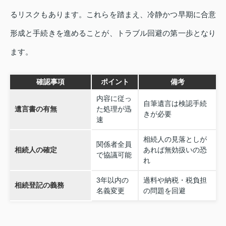
るリスクもあります。これらを踏まえ、冷静かつ早期に合意
形成と手続きを進めることが、トラブル回避の第一歩となり
ます。
確認事項
ポイント
備考
内容に従っ
自筆遺言は検認手続
遺言書の有無
た処理が迅
きが必要
速
相続人の見落としが
関係者全員
相続人の確定
あれば無効扱いの恐
で協議可能
れ
3年以内の
過料や納税・税負担
相続登記の義務
名義変更
の問題を回避