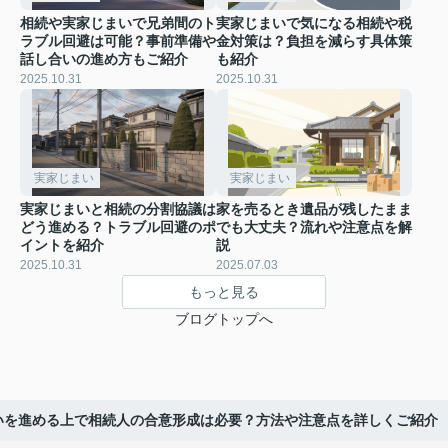
相続や実家じまいで兄弟間のト
実家じまいで気になる相続や税
ラブル回避は可能？事前準備や
金対策は？負担を減らす具体策
話し合いの進め方もご紹介
も紹介
2025.10.31
2025.10.31
実家じまい
実家じまい
実家じまいと相続の分割協議は
家を売るとき遺品が残したまま
どう進める？トラブル回避のポ
でも大丈夫？流れや注意点を解
イントを紹介
説
2025.10.31
2025.07.03
もっと見る
ブログトップへ
いを進める上で相続人の合意形成は必要？方法や注意点を詳しくご紹介