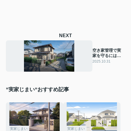
NEXT
空き家管理で実
家を守るには？
相続後の負担や
2025.10.31
選択肢を解説
”実家じまい”おすすめ記事
実家じまい
実家じまい