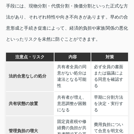
手段には、現物分割・代償分割・換価分割といった正式な方
法があり、それぞれ特性や向き不向きがあります。早めの合
意形成と手続き促進によって、経済的負担や家族関係の悪化
といったリスクを未然に防ぐことができます。
注意点・リスク
内容
対策
共有者全員の同
必ず全員の書面
意がない処分は
または協議によ
法的合意なしの処分
違法となる可能
る同意を確認す
性
る
共有者が増え、
早期に分割方法
共有状態の放置
意思調整が困難
を決定・実行す
になる
る
固定資産税や修
費用負担につい
繕費の負担が共
管理負担の増大
て合意を明文化
有者間で不公平