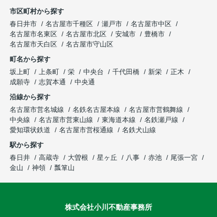
市区町村から探す
春日井市
名古屋市千種区
瀬戸市
名古屋市中区
名古屋市名東区
名古屋市北区
安城市
豊橋市
名古屋市天白区
名古屋市守山区
町名から探す
坂上町
上条町
栄
中央台
千代田橋
新栄
正木
成願寺
志賀本通
中央通
沿線から探す
名古屋市営名城線
名鉄名古屋本線
名古屋市営鶴舞線
中央線
名古屋市営東山線
東海道本線
名鉄瀬戸線
愛知環状鉄道
名古屋市営桜通線
名鉄犬山線
駅から探す
春日井
高蔵寺
大曽根
星ヶ丘
八事
赤池
尾張一宮
金山
神領
瓢箪山
株式会社小川不動産事務所