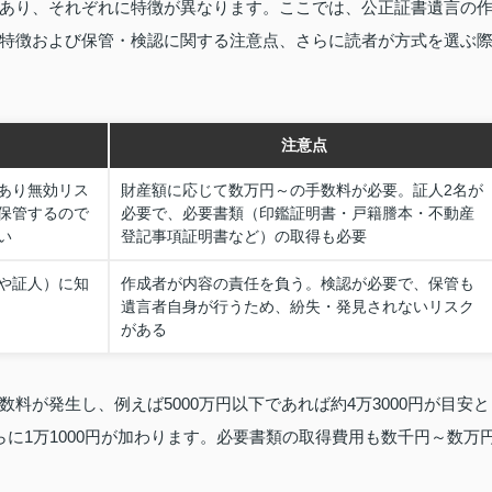
あり、それぞれに特徴が異なります。ここでは、公正証書遺言の
特徴および保管・検認に関する注意点、さらに読者が方式を選ぶ
注意点
あり無効リス
財産額に応じて数万円～の手数料が必要。証人2名が
保管するので
必要で、必要書類（印鑑証明書・戸籍謄本・不動産
い
登記事項証明書など）の取得も必要
や証人）に知
作成者が内容の責任を負う。検認が必要で、保管も
遺言者自身が行うため、紛失・発見されないリスク
がある
料が発生し、例えば5000万円以下であれば約4万3000円が目安と
に1万1000円が加わります。必要書類の取得費用も数千円～数万