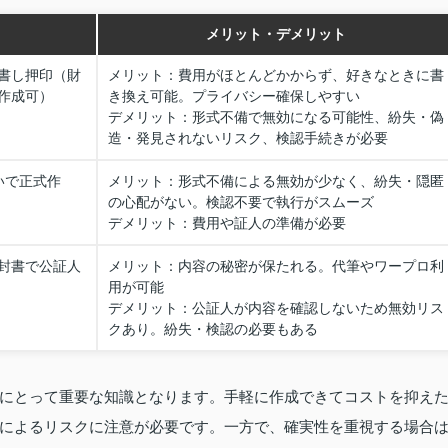
メリット・デメリット
書し押印（財
メリット：費用がほとんどかからず、好きなときに書
作成可）
き換え可能。プライバシー確保しやすい
デメリット：形式不備で無効になる可能性、紛失・偽
造・発見されないリスク、検認手続きが必要
いで正式作
メリット：形式不備による無効が少なく、紛失・隠匿
の心配がない。検認不要で執行がスムーズ
デメリット：費用や証人の準備が必要
封書で公証人
メリット：内容の秘密が保たれる。代筆やワープロ利
用が可能
デメリット：公証人が内容を確認しないため無効リス
クあり。紛失・検認の必要もある
にとって重要な知識となります。手軽に作成できてコストを抑え
によるリスクに注意が必要です。一方で、確実性を重視する場合