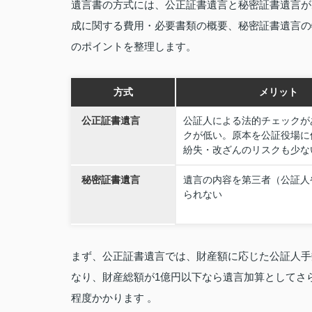
遺言書の方式には、公正証書遺言と秘密証書遺言が
成に関する費用・必要書類の概要、秘密証書遺言の
のポイントを整理します。
方式
メリット
公正証書遺言
公証人による法的チェックが
クが低い。原本を公証役場に
紛失・改ざんのリスクも少な
秘密証書遺言
遺言の内容を第三者（公証人
られない
まず、公正証書遺言では、財産額に応じた公証人手数
なり、財産総額が1億円以下なら遺言加算としてさら
程度かかります 。