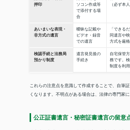
押印
ソコン作成等
（必ず本人
で添付する場
合
あいまいな表現・
曖昧な記載や
「できるだ
非方式の遺言
ビデオ・録音
同遺言や映
での遺言
方式を厳格
検認手続と法務局
遺言発見後の
自宅保管方
預かり制度
手続き
務です。検
制度を利用
これらの注意点を意識して作成することで、自筆証
くなります。不明点がある場合は、法律の専門家に
公正証書遺言・秘密証書遺言の留意