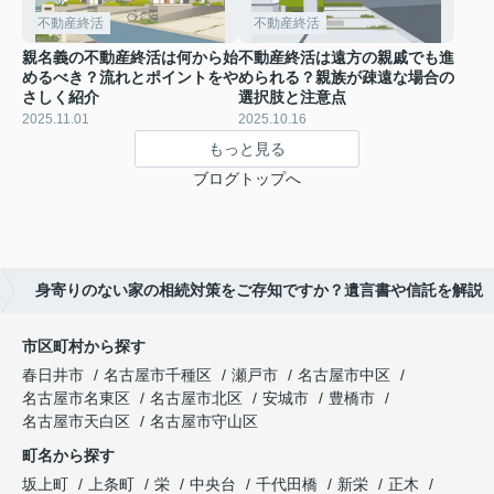
不動産終活
不動産終活
親名義の不動産終活は何から始
不動産終活は遠方の親戚でも進
めるべき？流れとポイントをや
められる？親族が疎遠な場合の
さしく紹介
選択肢と注意点
2025.11.01
2025.10.16
もっと見る
ブログトップへ
身寄りのない家の相続対策をご存知ですか？遺言書や信託を解説
市区町村から探す
春日井市
名古屋市千種区
瀬戸市
名古屋市中区
名古屋市名東区
名古屋市北区
安城市
豊橋市
名古屋市天白区
名古屋市守山区
町名から探す
坂上町
上条町
栄
中央台
千代田橋
新栄
正木