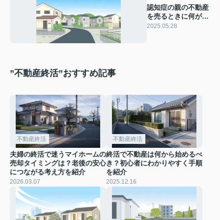
認知症の親の不動産
を売るときに何が必
要？法律や手続きの
2025.05.28
流れをご紹介
”不動産終活”おすすめ記事
不動産終活
不動産終活
夫婦の終活で迷うマイホームの
終活で不動産は何から始めるべ
売却タイミングは？老後の安心
き？初心者にわかりやすく手順
につながる考え方を紹介
を紹介
2026.03.07
2025.12.16