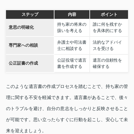
ステップ
内容
ポイント
持ち家の将来の
誰に何を残すか
意思の明確化
扱いを考える
を具体的にする
弁護士や司法書
法的なアドバイ
専門家への相談
士に相談する
スを受ける
公証役場で遺言
遺言の信頼性を
公正証書の作成
書を作成する
確保する
このような遺言書の作成プロセスを踏むことで、持ち家の管
理に関する不安を軽減できます。遺言書があることで、後々
のトラブルを避け、自分の意志をしっかりと反映させること
が可能です。思い立ったらすぐに行動を起こし、安心して未
来を迎えましょう。