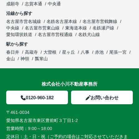
成願寺
志賀本通
中央通
沿線から探す
名古屋市営名城線
名鉄名古屋本線
名古屋市営鶴舞線
中央線
名古屋市営東山線
東海道本線
名鉄瀬戸線
愛知環状鉄道
名古屋市営桜通線
名鉄犬山線
駅から探す
春日井
高蔵寺
大曽根
星ヶ丘
八事
赤池
尾張一宮
金山
神領
瓢箪山
株式会社小川不動産事務所
0120-960-182
お問い合わせ
〒461-0034
愛知県名古屋市東区豊前町３丁目1-2
営業時間：
9:00～18:00
定休日：
土・日・祝（ご予約の場合はご対応させていただきま