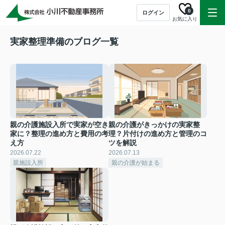
0
ログイン
お気に入り
実家整理準備のブログ一覧
親の介護施設入所で実家が空き
親の介護がきっかけの実家整
家に？整理の進め方と費用の考
理？片付けの進め方と管理のコ
え方
ツを解説
2026.07.22
2026.07.13
親施設入所
親の介護が始まる