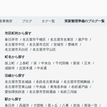
産事務所
ブログ
タグ一覧
実家整理準備のブログ一覧
市区町村から探す
春日井市
名古屋市千種区
名古屋市名東区
瀬戸市
名古屋市中区
名古屋市北区
安城市
豊橋市
名古屋市天白区
名古屋市守山区
町名から探す
坂上町
上条町
栄
中央台
千代田橋
新栄
正木
成願寺
志賀本通
中央通
沿線から探す
名古屋市営名城線
名鉄名古屋本線
名古屋市営鶴舞線
名古屋市営東山線
中央線
東海道本線
名鉄瀬戸線
愛知環状鉄道
名古屋市営桜通線
名鉄三河線
駅から探す
春日井
高蔵寺
大曽根
星ヶ丘
八事
赤池
尾張一宮