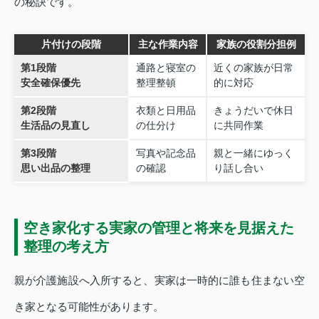
の秘訣です。
片付けの段階
主な作業内容
家族の役割分担例
第1段階
通路と寝室の
近くの家族が日常
安全確保優先
整理整頓
的に対応
第2段階
衣類と日用品
きょうだいで休日
生活品の見直し
の仕分け
に共同作業
第3段階
写真や記念品
親と一緒にゆっく
思い出品の整理
の確認
り話し合い
空き家化する実家の管理と将来を見据えた
整理の考え方
親が介護施設へ入所すると、実家は一時的に誰も住まない空
き家となる可能性があります。