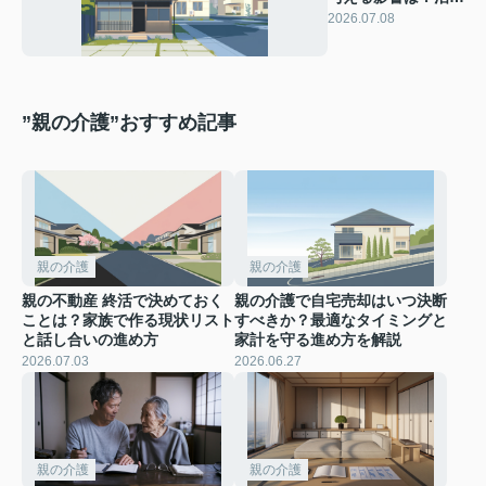
と防災リスクを事前
2026.07.08
に知る方法
”親の介護”おすすめ記事
親の介護
親の介護
親の不動産 終活で決めておく
親の介護で自宅売却はいつ決断
ことは？家族で作る現状リスト
すべきか？最適なタイミングと
と話し合いの進め方
家計を守る進め方を解説
2026.07.03
2026.06.27
親の介護
親の介護