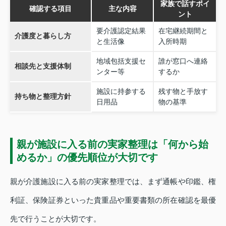
家族で話すポイ
確認する項目
主な内容
ント
要介護認定結果
在宅継続期間と
介護度と暮らし方
と生活像
入所時期
地域包括支援セ
誰が窓口へ連絡
相談先と支援体制
ンター等
するか
施設に持参する
残す物と手放す
持ち物と整理方針
日用品
物の基準
親が施設に入る前の実家整理は「何から始
めるか」の優先順位が大切です
親が介護施設に入る前の実家整理では、まず通帳や印鑑、権
利証、保険証券といった貴重品や重要書類の所在確認を最優
先で行うことが大切です。