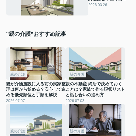
す？伝え方のコツと
2026.03.26
家族で安心を育む方
法
”親の介護”おすすめ記事
親の介護
親の介護
親が介護施設に入る前の実家整
親の不動産 終活で決めておく
理は何から始める？安心して進
ことは？家族で作る現状リスト
める優先順位と手順を解説
と話し合いの進め方
2026.07.07
2026.07.03
親の介護
親の介護