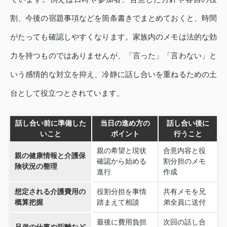
割、今後の宿題事項などを箇条書きでまとめておくと、時間
がたっても確認しやすくなります。家族内のメモは法的な効
力を持つものではありませんが、「言った」「言わない」と
いう感情的な対立を抑え、冷静に話し合いを重ねるための土
台として役立つとされています。
話し合い前に準備した
当日の進め方の
話し合い後に
いこと
ポイント
行うこと
親の希望と現状
合意内容と役
親の健康情報と介護保
確認から始める
割分担のメモ
険状況の整理
進行
作成
想定される介護費用の
役割分担を事情
共有メモを兄
概算把握
踏まえて相談
弟全員に送付
最後に費用負担
次回の話し合