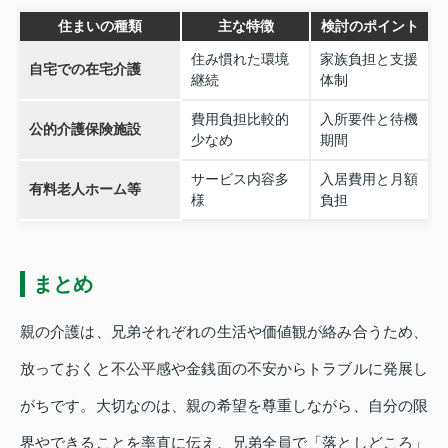
住まいの種類
主な特徴
検討のポイント
住み慣れた環境
家族負担と支援
自宅での在宅介護
継続
体制
費用負担比較的
入所要件と待機
公的介護保険施設
少なめ
期間
サービス内容多
入居費用と月額
有料老人ホーム等
様
負担
まとめ
親の介護は、兄弟それぞれの生活や価値観が絡み合うため、
放っておくと不公平感や金銭面の不安からトラブルに発展し
がちです。大切なのは、親の希望を尊重しながら、自分の限
界やできることを率直に伝え、兄弟全員で「落としどころ」