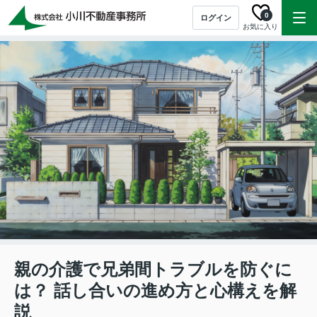
0
ログイン
お気に入り
親の介護で兄弟間トラブルを防ぐに
は？ 話し合いの進め方と心構えを解
説