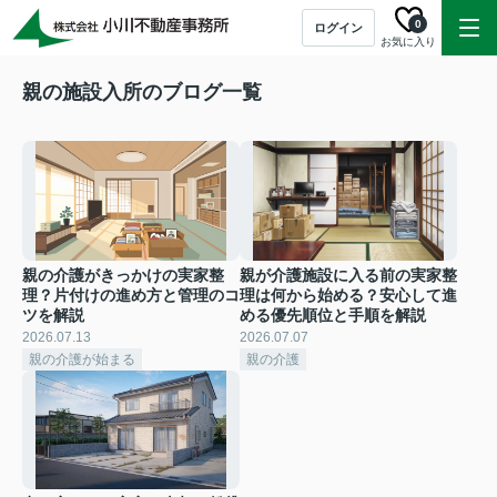
0
ログイン
お気に入り
親の施設入所のブログ一覧
親の介護がきっかけの実家整
親が介護施設に入る前の実家整
理？片付けの進め方と管理のコ
理は何から始める？安心して進
ツを解説
める優先順位と手順を解説
2026.07.13
2026.07.07
親の介護が始まる
親の介護