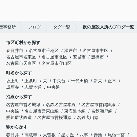
産事務所
ブログ
タグ一覧
親の施設入所のブログ一覧
市区町村から探す
春日井市
名古屋市千種区
瀬戸市
名古屋市中区
名古屋市名東区
名古屋市北区
安城市
豊橋市
名古屋市天白区
名古屋市守山区
町名から探す
坂上町
上条町
栄
中央台
千代田橋
新栄
正木
成願寺
志賀本通
中央通
沿線から探す
名古屋市営名城線
名鉄名古屋本線
名古屋市営鶴舞線
中央線
名古屋市営東山線
東海道本線
名鉄瀬戸線
愛知環状鉄道
名古屋市営桜通線
名鉄犬山線
駅から探す
春日井
高蔵寺
大曽根
星ヶ丘
八事
赤池
尾張一宮