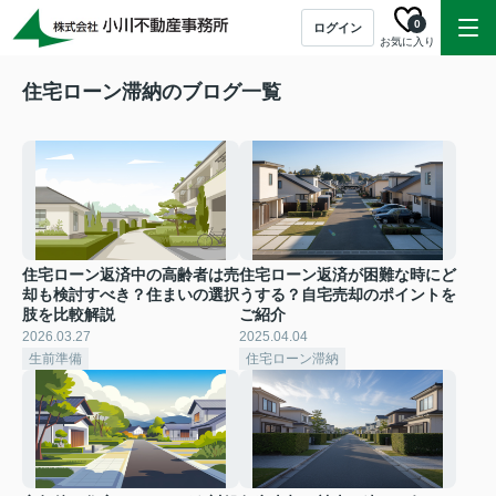
0
ログイン
お気に入り
住宅ローン滞納のブログ一覧
住宅ローン返済中の高齢者は売
住宅ローン返済が困難な時にど
却も検討すべき？住まいの選択
うする？自宅売却のポイントを
肢を比較解説
ご紹介
2026.03.27
2025.04.04
生前準備
住宅ローン滞納