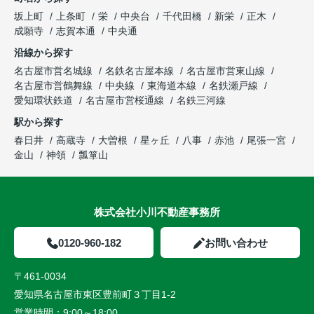
坂上町
上条町
栄
中央台
千代田橋
新栄
正木
成願寺
志賀本通
中央通
沿線から探す
名古屋市営名城線
名鉄名古屋本線
名古屋市営東山線
名古屋市営鶴舞線
中央線
東海道本線
名鉄瀬戸線
愛知環状鉄道
名古屋市営桜通線
名鉄三河線
駅から探す
春日井
高蔵寺
大曽根
星ヶ丘
八事
赤池
尾張一宮
金山
神領
瓢箪山
株式会社小川不動産事務所
0120-960-182
お問い合わせ
〒461-0034
愛知県名古屋市東区豊前町３丁目1-2
営業時間：
9:00～18:00